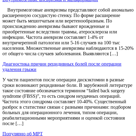
Внутримозговые аневризмы представляют собой аномально
расшеренную сосудистую стенку. По форме расширение
может быть мешотчатым или веретенообразным. По
происхождению аневризмы бывают врожденные и
приобретенные вследствии травмы, атеросклероза или
инфекции. Частота аневризм составляет 1-4% от
внутричерепной патологии или 5-16 случаев на 100 тыс
населения. Множественные аневризмы наблюдаются в 15-20%
от общего числа случаев заболевания. Выявляются […]
Диагностика причин рецидивных болей после операции
удаления грыжи
У части пациентов после операции дискэктомии в разные
сроки возникают рецидивные боли. В зарубежной литературе
такое состояние обозначается термином “failed back surgery
syndrome (FBSS)”, то есть синдром неудачных операций.
Частота этого синдрома составляет 10-40%. Существенный
разброс в статистике связан с разными причинами: подбором
больных для операционного лечения, типом операции,
реабилитационными мероприятиями и оценкой состояния
после […]
Популярно об МРТ