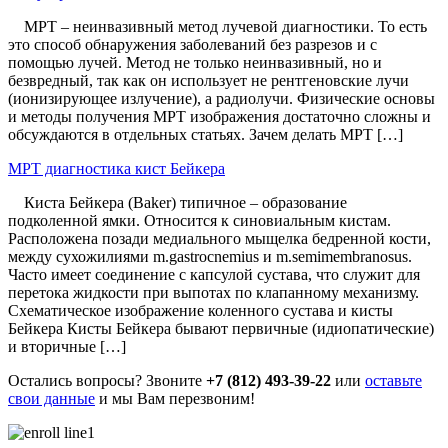
МРТ – неинвазивный метод лучевой диагностики. То есть
это способ обнаружения заболеваний без разрезов и с
помощью лучей. Метод не только неинвазивный, но и
безвредный, так как он использует не рентгеновские лучи
(ионизирующее излучение), а радиолучи. Физические основы
и методы получения МРТ изображения достаточно сложны и
обсуждаются в отдельных статьях. Зачем делать МРТ […]
МРТ диагностика кист Бейкера
Киста Бейкера (Baker) типичное – образование
подколенной ямки. Относится к синовиальным кистам.
Расположена позади медиального мыщелка бедренной кости,
между сухожилиями m.gastrocnemius и m.semimembranosus.
Часто имеет соединение с капсулой сустава, что служит для
перетока жидкости при выпотах по клапанному механизму.
Схематическое изображение коленного сустава и кисты
Бейкера Кисты Бейкера бывают первичные (идиопатические)
и вторичные […]
Остались вопросы? Звоните
+7 (812) 493-39-22
или
оставьте
свои данные
и мы Вам перезвоним!