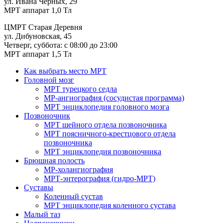
ул. Ивана Черных, 29
МРТ аппарат 1,0 Тл
ЦМРТ Старая Деревня
ул. Дибуновская, 45
Четверг, суббота: с 08:00 до 23:00
МРТ аппарат 1,5 Тл
Как выбрать место МРТ
Головной мозг
МРТ турецкого седла
МР-ангиография (сосудистая программа)
МРТ энциклопедия головного мозга
Позвоночник
МРТ шейного отдела позвоночника
МРТ поясничного-крестцового отдела
позвоночника
МРТ энциклопедия позвоночника
Брюшная полость
МР-холангиография
МРТ-энтерография (гидро-МРТ)
Суставы
Коленный сустав
МРТ энциклопедия коленного сустава
Малый таз