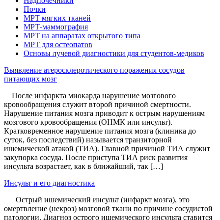
Надпочечники
Почки
МРТ мягких тканей
МРТ-маммография
МРТ на аппаратах открытого типа
МРТ для остеопатов
Основы лучевой диагностики для студентов-медиков
Выявление атеросклеротического поражения сосудов
питающих мозг
После инфаркта миокарда нарушение мозгового
кровообращения служит второй причиной смертности.
Нарушение питания мозга приводит к острым нарушениям
мозгового кровообращения (ОНМК или инсульт).
Кратковременное нарушение питания мозга (клиника до
суток, без последствий) называется транзиторной
ишемической атакой (ТИА). Главной причиной ТИА служит
закупорка сосуда. После приступа ТИА риск развития
инсульта возрастает, как в ближайший, так […]
Инсульт и его диагностика
Острый ишемический инсульт (инфаркт мозга), это
омертвление (некроз) мозговой ткани по причине сосудистой
патологии. Диагноз острого ишемического инсульта ставится