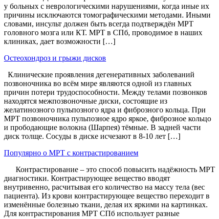
у больных с неврологическими нарушениями, когда иные их
причины исключаются томографическими методами. Иными
словами, инсульт должен быть всегда подтверждён МРТ
головного мозга или КТ. МРТ в СПб, проводимое в наших
клиниках, дает возможности […]
Остеохондроз и грыжи дисков
Клинические проявления дегенеративных заболеваний
позвоночника во всём мире являются одной из главных
причин потери трудоспособности. Между телами позвонков
находятся межпозвоночные диски, состоящие из
желатинозного пульпозного ядра и фиброзного кольца. При
МРТ позвоночника пульпозное ядро яркое, фиброзное кольцо
и прободающие волокна (Шарпея) тёмные. В задней части
диск толще. Сосуды в диске исчезают в 8-10 лет […]
Популярно о МРТ с контрастированием
Контрастирование – это способ повысить надёжность МРТ
диагностики. Контрастирующее вещество вводят
внутривенно, расчитывая его количество на массу тела (вес
пациента). Из крови контрастирующее вещество переходит в
изменённые болезнью ткани, делая их яркими на картинках.
Для контрастирования МРТ СПб использует разные