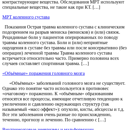
контрастирующие вещества. Обследования МРТ используют
специальные вещества, не такие как при КТ. […]
МРТ коленного сустава
Показания Острая травма коленного сустава с клиническим
подозрением на разрыв мениска (менисков) и (или) связок.
Рецидивные боли у пациентов оперированных по поводу
травмы коленного сустава. Боли и (или) неприятные
ощущения в суставе без травмы или после консервативно (без
операции) леченной травмы Травма коленного сустава
встречается относительно часто. Примерно половина всех
случаев составляет спортивная травма. […]
«Объёмные» поражения головного мозга
«Объёмных» заболеваний головного мозга не существует.
Однако это понятие часто используется в противовес
«очаговому» поражению. К «объёмным» образованиям
относятся все процессы, имеющие отчетливую тенденцию к
увеличению и сдавлению окружающих структур (так
называемый «масс-эффект»): опухоли, кисты, абсцессы и т.д.
Все эти заболевания очень разные по происхождению,
течению, прогнозу и лечению. По сравнению с […]
Внутримозговые аневризмы и мальформации