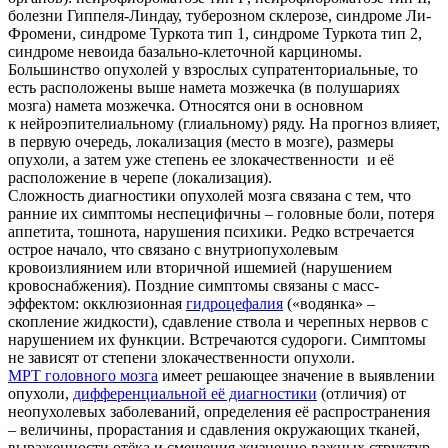
болезни Гиппеля-Линдау, туберозном склерозе, синдроме Ли-
Фромени, синдроме Туркота тип 1, синдроме Туркота тип 2,
синдроме невоида базально-клеточной карциномы.
Большинство опухолей у взрослых супратенториальные, то
есть расположены выше намета мозжечка (в полушариях
мозга) намета мозжечка. Относятся они в основном
к нейроэпителиальному (глиальному) ряду. На прогноз влияет,
в первую очередь, локализация (место в мозге), размеры
опухоли, а затем уже степень ее злокачественности и её
расположение в черепе (локализация).
Сложность диагностики опухолей мозга связана с тем, что
ранние их симптомы неспецифичны – головные боли, потеря
аппетита, тошнота, нарушения психики. Редко встречается
острое начало, что связано с внутриопухолевым
кровоизлиянием или вторичной ишемией (нарушением
кровоснабжения). Поздние симптомы связаны с масс-
эффектом: окклюзионная
гидроцефалия
(«водянка» –
скопление жидкости), сдавление ствола и черепных нервов с
нарушением их функции. Встречаются судороги. Симптомы
не зависят от степени злокачественности опухоли.
МРТ головного мозга
имеет решающее значение в выявлении
опухоли,
дифференциальной её диагностики
(отличия) от
неопухолевых заболеваний, определения её распространения
– величины, прорастания и сдавления окружающих тканей,
выраженности отёка и смещения жизненно важных структур,