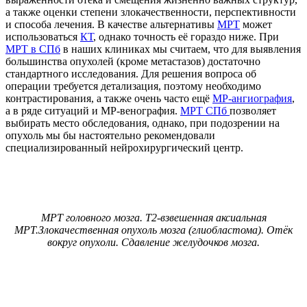
а также оценки степени злокачественности, перспективности
и способа лечения. В качестве альтернативы
МРТ
может
использоваться
КТ
, однако точность её гораздо ниже. При
МРТ в СПб
в наших клиниках мы считаем, что для выявления
большинства опухолей (кроме метастазов) достаточно
стандартного исследования. Для решения вопроса об
операции требуется детализация, поэтому необходимо
контрастирования, а также очень часто ещё
МР-ангиография
,
а в ряде ситуаций и МР-венография.
МРТ СПб
позволяет
выбирать место обследования, однако, при подозрении на
опухоль мы бы настоятельно рекомендовали
специализированный нейрохирургический центр.
МРТ головного мозга. Т2-взвешенная аксиальная
МРТ.Злокачественная опухоль мозга (глиобластома). Отёк
вокруг опухоли. Сдавление желудочков мозга.