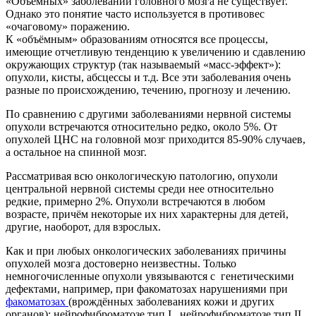
«Объёмных» заболеваний головного мозга не существует.
Однако это понятие часто используется в противовес
«очаговому» поражению.
К «объёмным» образованиям относятся все процессы,
имеющие отчетливую тенденцию к увеличению и сдавлению
окружающих структур (так называемый «масс-эффект»):
опухоли, кисты, абсцессы и т.д. Все эти заболевания очень
разные по происхождению, течению, прогнозу и лечению.
По сравнению с другими заболеваниями нервной системы
опухоли встречаются относительно редко, около 5%. От
опухолей ЦНС на головной мозг приходится 85-90% случаев,
а остальное на спинной мозг.
Рассматривая всю онкологическую патологию, опухоли
центральной нервной системы среди нее относительно
редкие, примерно 2%. Опухоли встречаются в любом
возрасте, причём некоторые их них характерны для детей,
другие, наоборот, для взрослых.
Как и при любых онкологических заболеваниях причины
опухолей мозга достоверно неизвестны. Только
немногочисленные опухоли увязываются с генетическими
дефектами, например, при факоматозах нарушениями при
факоматозах
(врождённых заболеваниях кожи и других
органов): нейрофиброматозе тип I , нейрофиброматозе тип II,