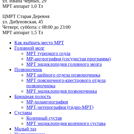
ул. Ивана Черных, 29
МРТ аппарат 1,0 Тл
ЦМРТ Старая Деревня
ул. Дибуновская, 45
Четверг, суббота: с 08:00 до 23:00
МРТ аппарат 1,5 Тл
Как выбрать место МРТ
Головной мозг
МРТ турецкого седла
МР-ангиография (сосудистая программа)
МРТ энциклопедия головного мозга
Позвоночник
МРТ шейного отдела позвоночника
МРТ поясничного-крестцового отдела
позвоночника
МРТ энциклопедия позвоночника
Брюшная полость
МР-холангиография
МРТ-энтерография (гидро-МРТ)
Суставы
Коленный сустав
МРТ энциклопедия коленного сустава
Малый таз