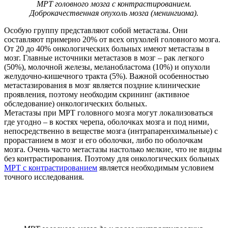
МРТ головного мозга с контрастированием.
Доброкачественная опухоль мозга (менингиома).
Особую группу представляют собой метастазы. Они
составляют примерно 20% от всех опухолей головного мозга.
От 20 до 40% онкологических больных имеют метастазы в
мозг. Главные источники метастазов в мозг – рак легкого
(50%), молочной железы, меланобластома (10%) и опухоли
желудочно-кишечного тракта (5%). Важной особенностью
метастазирования в мозг является поздние клинические
проявления, поэтому необходим скрининг (активное
обследование) онкологических больных.
Метастазы при МРТ головного мозга могут локализоваться
где угодно – в костях черепа, оболочках мозга и под ними,
непосредственно в веществе мозга (интрапаренхимальные) с
прорастанием в мозг и его оболочки, либо по оболочкам
мозга. Очень часто метастазы настолько мелкие, что не видны
без контрастирования. Поэтому для онкологических больных
МРТ с контрастированием
является необходимым условием
точного исследования.