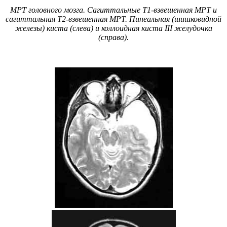
МРТ головного мозга. Сагиттальные Т1-взвешенная МРТ и
сагиттальная Т2-взвешенная МРТ. Пинеальная (шишковидной
железы) киста (слева) и коллоидная киста III желудочка
(справа).