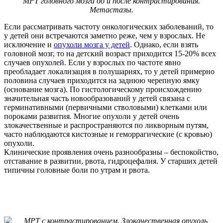
МРТ головного мозга до и после контрастирования.
Метастазы.
Если рассматривать частоту онкологических заболеваний, то
у детей они встречаются заметно реже, чем у взрослых. Не
исключение и
опухоли мозга у детей
. Однако, если взять
головной мозг, то на детский возраст приходится 15-20% всех
случаев опухолей. Если у взрослых по частоте явно
преобладает локализация в полушариях, то у детей примерно
половина случаев приходится на заднюю черепную ямку
(основание мозга). По гистологическому происхождению
значительная часть новообразований у детей связана с
герминативными (первичными стволовыми) клетками или
пороками развития. Многие опухоли у детей очень
злокачественные и распространяются по ликворным путям,
часто наблюдаются кистозные и геморрагические (с кровью)
опухоли.
Клинические проявления очень разнообразны – беспокойство,
отставание в развитии, рвота, гидроцефалия. У старших детей
типичны головные боли по утрам и рвота.