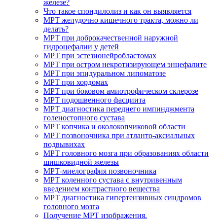
железе?
Что такое спондилолиз и как он выявляется
МРТ желудочно кишечного тракта, можно ли
делать?
МРТ при доброкачественной наружной
гидроцефалии у детей
МРТ при эстезионейробластомах
МРТ при остром некротизирующем энцефалите
МРТ при эпидуральном липоматозе
МРТ при хордомах
МРТ при боковом амиотрофическом склерозе
МРТ подошвенного фасциита
МРТ диагностика переднего импинджмента
голеностопного сустава
МРТ копчика и околокопчиковой области
МРТ позвоночника при атланто-аксиальных
подвывихах
МРТ головного мозга при образованиях области
шишковидной железы
МРТ-миелография позвоночника
МРТ коленного сустава с внутривенным
введением контрастного вещества
МРТ диагностика гипертензивных синдромов
головного мозга
Получение МРТ изображения.