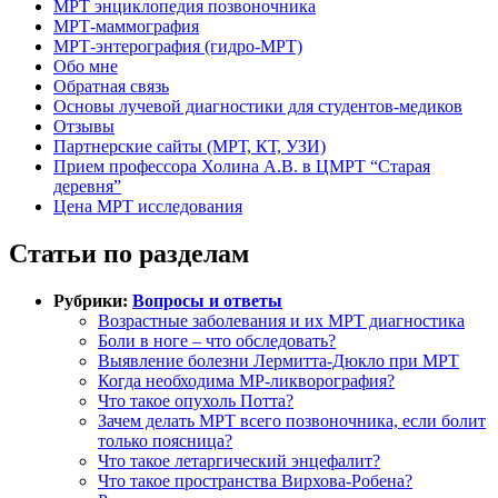
МРТ энциклопедия позвоночника
МРТ-маммография
МРТ-энтерография (гидро-МРТ)
Обо мне
Обратная связь
Основы лучевой диагностики для студентов-медиков
Отзывы
Партнерские сайты (МРТ, КТ, УЗИ)
Прием профессора Холина А.В. в ЦМРТ “Старая
деревня”
Цена МРТ исследования
Статьи по разделам
Рубрики:
Вопросы и ответы
Возрастные заболевания и их МРТ диагностика
Боли в ноге – что обследовать?
Выявление болезни Лермитта-Дюкло при МРТ
Когда необходима МР-ликворография?
Что такое опухоль Потта?
Зачем делать МРТ всего позвоночника, если болит
только поясница?
Что такое летаргический энцефалит?
Что такое пространства Вирхова-Робена?