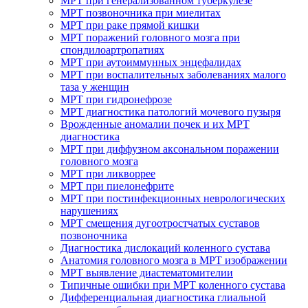
МРТ при генерализованном туберкулезе
МРТ позвоночника при миелитах
МРТ при раке прямой кишки
МРТ поражений головного мозга при
спондилоартропатиях
МРТ при аутоиммунных энцефалидах
МРТ при воспалительных заболеваниях малого
таза у женщин
МРТ при гидронефрозе
МРТ диагностика патологий мочевого пузыря
Врожденные аномалии почек и их МРТ
диагностика
МРТ при диффузном аксональном поражении
головного мозга
МРТ при ликворрее
МРТ при пиелонефрите
МРТ при постинфекционных неврологических
нарушениях
МРТ смещения дугоотростчатых суставов
позвоночника
Диагностика дислокаций коленного сустава
Анатомия головного мозга в МРТ изображении
МРТ выявление диастематомителии
Типичные ошибки при МРТ коленного сустава
Дифференциальная диагностика глиальной