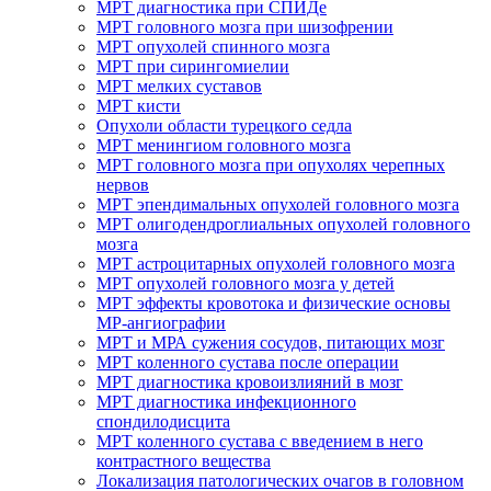
МРТ диагностика при СПИДе
МРТ головного мозга при шизофрении
МРТ опухолей спинного мозга
МРТ при сирингомиелии
МРТ мелких суставов
МРТ кисти
Опухоли области турецкого седла
МРТ менингиом головного мозга
МРТ головного мозга при опухолях черепных
нервов
МРТ эпендимальных опухолей головного мозга
МРТ олигодендроглиальных опухолей головного
мозга
МРТ астроцитарных опухолей головного мозга
МРТ опухолей головного мозга у детей
МРТ эффекты кровотока и физические основы
МР-ангиографии
МРТ и МРА сужения сосудов, питающих мозг
МРТ коленного сустава после операции
МРТ диагностика кровоизлияний в мозг
МРТ диагностика инфекционного
спондилодисцита
МРТ коленного сустава с введением в него
контрастного вещества
Локализация патологических очагов в головном