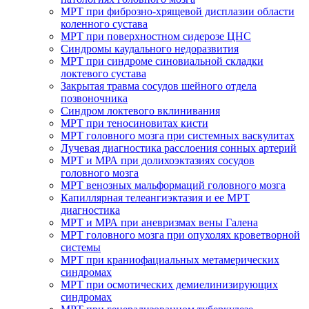
МРТ при фиброзно-хрящевой дисплазии области
коленного сустава
МРТ при поверхностном сидерозе ЦНС
Синдромы каудального недоразвития
МРТ при синдроме синовиальной складки
локтевого сустава
Закрытая травма сосудов шейного отдела
позвоночника
Синдром локтевого вклинивания
МРТ при теносиновитах кисти
МРТ головного мозга при системных васкулитах
Лучевая диагностика расслоения сонных артерий
МРТ и МРА при долихоэктазиях сосудов
головного мозга
МРТ венозных мальформаций головного мозга
Капиллярная телеангиэктазия и ее МРТ
диагностика
МРТ и МРА при аневризмах вены Галена
МРТ головного мозга при опухолях кроветворной
системы
МРТ при краниофациальных метамерических
синдромах
МРТ при осмотических демиелинизирующих
синдромах