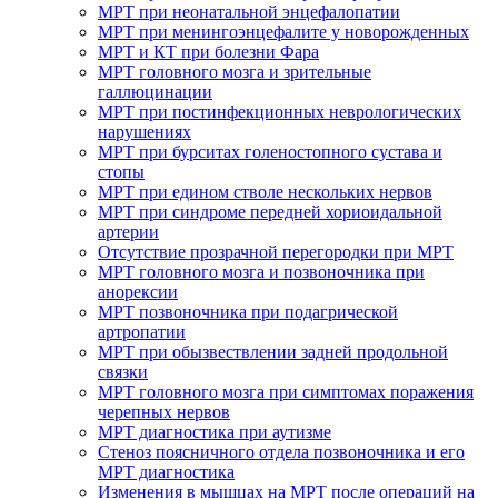
МРТ при неонатальной энцефалопатии
МРТ при менингоэнцефалите у новорожденных
МРТ и КТ при болезни Фара
МРТ головного мозга и зрительные
галлюцинации
МРТ при постинфекционных неврологических
нарушениях
МРТ при бурситах голеностопного сустава и
стопы
МРТ при едином стволе нескольких нервов
МРТ при синдроме передней хориоидальной
артерии
Отсутствие прозрачной перегородки при МРТ
МРТ головного мозга и позвоночника при
анорексии
МРТ позвоночника при подагрической
артропатии
МРТ при обызвествлении задней продольной
связки
МРТ головного мозга при симптомах поражения
черепных нервов
МРТ диагностика при аутизме
Стеноз поясничного отдела позвоночника и его
МРТ диагностика
Изменения в мышцах на МРТ после операций на