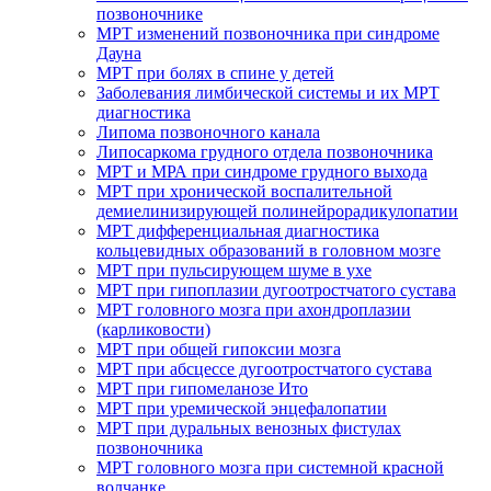
позвоночнике
МРТ изменений позвоночника при синдроме
Дауна
МРТ при болях в спине у детей
Заболевания лимбической системы и их МРТ
диагностика
Липома позвоночного канала
Липосаркома грудного отдела позвоночника
МРТ и МРА при синдроме грудного выхода
МРТ при хронической воспалительной
демиелинизирующей полинейрорадикулопатии
МРТ дифференциальная диагностика
кольцевидных образований в головном мозге
МРТ при пульсирующем шуме в ухе
МРТ при гипоплазии дугоотростчатого сустава
МРТ головного мозга при ахондроплазии
(карликовости)
МРТ при общей гипоксии мозга
МРТ при абсцессе дугоотростчатого сустава
МРТ при гипомеланозе Ито
МРТ при уремической энцефалопатии
МРТ при дуральных венозных фистулах
позвоночника
МРТ головного мозга при системной красной
волчанке