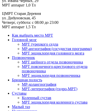
ул. Ивана Черных, 29
МРТ аппарат 1,0 Тл
ЦМРТ Старая Деревня
ул. Дибуновская, 45
Четверг, суббота: с 08:00 до 23:00
МРТ аппарат 1,5 Тл
Как выбрать место МРТ
Головной мозг
МРТ турецкого седла
МР-ангиография (сосудистая программа)
МРТ энциклопедия головного мозга
Позвоночник
МРТ шейного отдела позвоночника
МРТ поясничного-крестцового отдела
позвоночника
МРТ энциклопедия позвоночника
Брюшная полость
МР-холангиография
МРТ-энтерография (гидро-МРТ)
Суставы
Коленный сустав
МРТ энциклопедия коленного сустава
Малый таз