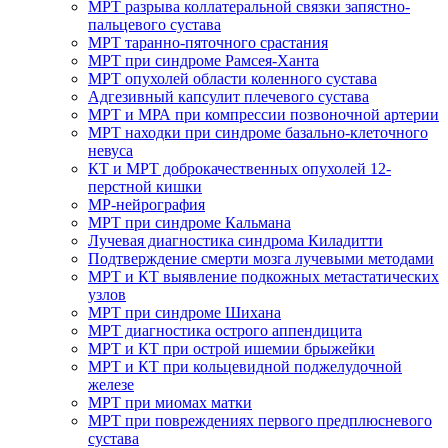
МРТ разрыва коллатеральной связки запястно-
пальцевого сустава
МРТ таранно-пяточного срастания
МРТ при синдроме Рамсея-Ханта
МРТ опухолей области коленного сустава
Адгезивный капсулит плечевого сустава
МРТ и МРА при компрессии позвоночной артерии
МРТ находки при синдроме базально-клеточного
невуса
КТ и МРТ доброкачественных опухолей 12-
перстной кишки
МР-нейрография
МРТ при синдроме Кальмана
Лучевая диагностика синдрома Киладитти
Подтверждение смерти мозга лучевыми методами
МРТ и КТ выявление подкожных метастатических
узлов
МРТ при синдроме Шихана
МРТ диагностика острого аппендицита
МРТ и КТ при острой ишемии брыжейки
МРТ и КТ при кольцевидной поджелудочной
железе
МРТ при миомах матки
МРТ при повреждениях первого предплюсневого
сустава