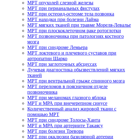
МРТ опухолей слезной железы
МРТ при перианальных фистулах
МРТ при остеоид-остеоме тела позвонка
МРТ находки при болезни Лайма
МРТ мягких тканей при травме Мореля-Левалье
МРТ при плоскоклеточном раке ротоглотки
МРТ позвоночника при патологиях костного
мозга
МРТ при синдроме Лемьера
МРТ локтевого и плечевого суставов при
артропатии Шарко
МРТ при заглоточных абсцессах
Лучевая диагностика обызвествлений мягких
тканей
МРТ при вентральной грыже спинного мозга
МРТ переломов в поясничном отделе
позвоночника
МРТ при меланомах глазного яблока
МРТ и МРА при внечерепном синусе
Количественный анализ жировой ткани с
помощью МРТ
МРТ при синдроме Толосы-Ханта
МРТ и МРА при артериите Такаясу
МРТ при болезни Тревора
МРТ при окклюзии базилярной артерии