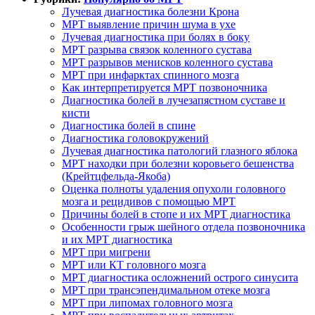
Лучевая диагностика болезни Крона
МРТ выявление причин шума в ухе
Лучевая диагностика при болях в боку
МРТ разрыва связок коленного сустава
МРТ разрывов менисков коленного сустава
МРТ при инфарктах спинного мозга
Как интерпретируется МРТ позвоночника
Диагностика болей в лучезапястном суставе и
кисти
Диагностика болей в спине
Диагностика головокружений
Лучевая диагностика патологий глазного яблока
МРТ находки при болезни коровьего бешенства
(Крейтцфельда-Якоба)
Оценка полноты удаления опухоли головного
мозга и рецидивов с помощью МРТ
Причины болей в стопе и их МРТ диагностика
Особенности грыж шейного отдела позвоночника
и их МРТ диагностика
МРТ при мигрени
МРТ или КТ головного мозга
МРТ диагностика осложнений острого синусита
МРТ при трансэпендимальном отеке мозга
МРТ при липомах головного мозга