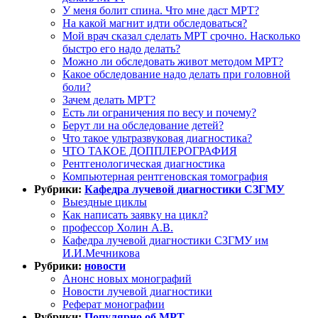
У меня болит спина. Что мне даст МРТ?
На какой магнит идти обследоваться?
Мой врач сказал сделать МРТ срочно. Насколько
быстро его надо делать?
Можно ли обследовать живот методом МРТ?
Какое обследование надо делать при головной
боли?
Зачем делать МРТ?
Есть ли ограничения по весу и почему?
Берут ли на обследование детей?
Что такое ультразвуковая диагностика?
ЧТО ТАКОЕ ДОППЛЕРОГРАФИЯ
Рентгенологическая диагностика
Компьютерная рентгеновская томография
Рубрики:
Кафедра лучевой диагностики СЗГМУ
Выездные циклы
Как написать заявку на цикл?
профессор Холин А.В.
Кафедра лучевой диагностики СЗГМУ им
И.И.Мечникова
Рубрики:
новости
Анонс новых монографий
Новости лучевой диагностики
Реферат монографии
Рубрики:
Популярно об МРТ