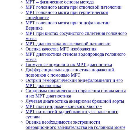
МРТ – физические основы метода
МРТ головного мозга при стволовой патологии
МРТ головного мозга при герпетическом
энцефалите
МРТ головного мозга при энцефалопатии
Вернике
МРТ при кистах сосудистого сплетения головного
мозга
МРТ диагностика мозжечковой патологии
Оценка качества МРТ изображения
МРТ диагностика стеноза водопровода головного
мозга
Гломусные опухоли и их МРТ диагностика
Дифференциальная диагностика поражений
позвонков с помощью МРТ
Острый геморрагический энцефаломиелит и его
МРТ диагностика
Синдромы ишемического поражения ствола мозга
и их МРТ диагностика
Лучевая диагностика аневризмы брюшной аорты
МРТ при синдроме «конского хвоста»
МРТ патологий заднебокового угла коленного
сустава
Оценка необходимости экстренности
операционного вмешательства на головном мозге