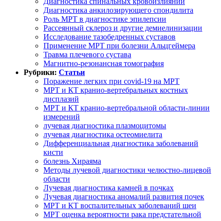
Диагностика спинальных кровоизлияний
Диагностика анкилозирующего спондилита
Роль МРТ в диагностике эпилепсии
Рассеянный склероз и другие демиелинизации
Исследование тазобедренных суставов
Применение МРТ при болезни Альцгеймера
Травма плечевого сустава
Магнитно-резонансная томография
Рубрики:
Статьи
Поражение легких при covid-19 на МРТ
МРТ и КТ кранио-вертебральных костных
дисплазий
МРТ и КТ кранио-вертебральной области-линии
измерений
лучевая диагностика плазмоцитомы
лучевая диагностика остеомиелита
Дифференциальная диагностика заболеваний
кисти
болезнь Хираяма
Методы лучевой диагностики челюстно-лицевой
области
Лучевая диагностика камней в почках
Лучевая диагностика аномалий развития почек
МРТ и КТ воспалительных заболеваний шеи
МРТ оценка вероятности рака предстательной