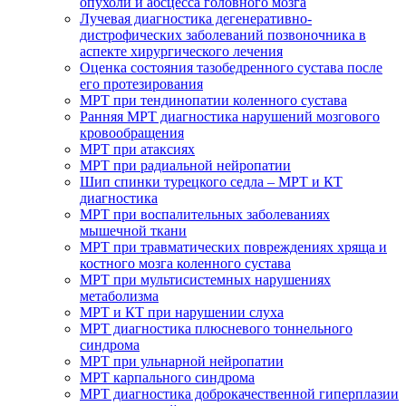
опухоли и абсцесса головного мозга
Лучевая диагностика дегенеративно-
дистрофических заболеваний позвоночника в
аспекте хирургического лечения
Оценка состояния тазобедренного сустава после
его протезирования
МРТ при тендинопатии коленного сустава
Ранняя МРТ диагностика нарушений мозгового
кровообращения
МРТ при атаксиях
МРТ при радиальной нейропатии
Шип спинки турецкого седла – МРТ и КТ
диагностика
МРТ при воспалительных заболеваниях
мышечной ткани
МРТ при травматических повреждениях хряща и
костного мозга коленного сустава
МРТ при мультисистемных нарушениях
метаболизма
МРТ и КТ при нарушении слуха
МРТ диагностика плюсневого тоннельного
синдрома
МРТ при ульнарной нейропатии
МРТ карпального синдрома
МРТ диагностика доброкачественной гиперплазии