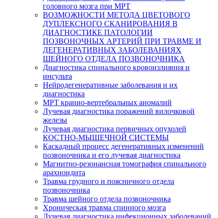
головного мозга при МРТ
ВОЗМОЖНОСТИ МЕТОДА ЦВЕТОВОГО
ДУПЛЕКСНОГО СКАНИРОВАНИЯ В
ДИАГНОСТИКЕ ПАТОЛОГИИ
ПОЗВОНОЧНЫХ АРТЕРИЙ ПРИ ТРАВМЕ И
ДЕГЕНЕРАТИВНЫХ ЗАБОЛЕВАНИЯХ
ШЕЙНОГО ОТДЕЛА ПОЗВОНОЧНИКА
Диагностика спинального кровоизлияния и
инсульта
Нейродегенеративные заболевания и их
диагностика
МРТ кранио-вертебральных аномалий
Лучевая диагностика поражений вилочковой
железы
Лучевая диагностика первичных опухолей
КОСТНО-МЫШЕЧНОЙ СИСТЕМЫ
Каскадный процесс дегенеративных изменений
позвоночника и его лучевая диагностика
Магнитно-резонансная томография спинального
арахноидита
Травма грудного и поясничного отдела
позвоночника
Травма шейного отдела позвоночника
Хроническая травма спинного мозга
Лучевая диагностика инфекционных заболеваний