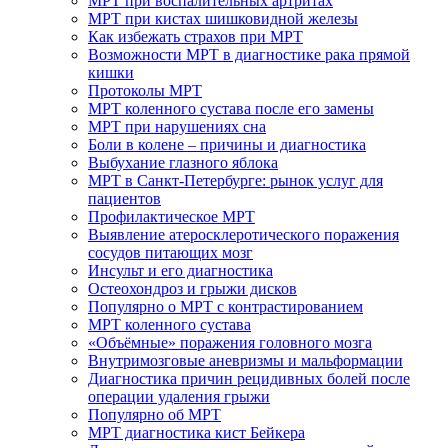
МРТ при воспалительных артритах
МРТ при кистах шишковидной железы
Как избежать страхов при МРТ
Возможности МРТ в диагностике рака прямой
кишки
Протоколы МРТ
МРТ коленного сустава после его замены
МРТ при нарушениях сна
Боли в колене – причины и диагностика
Выбухание глазного яблока
МРТ в Санкт-Петербурге: рынок услуг для
пациентов
Профилактическое МРТ
Выявление атеросклеротического поражения
сосудов питающих мозг
Инсульт и его диагностика
Остеохондроз и грыжи дисков
Популярно о МРТ с контрастированием
МРТ коленного сустава
«Объёмные» поражения головного мозга
Внутримозговые аневризмы и мальформации
Диагностика причин рецидивных болей после
операции удаления грыжи
Популярно об МРТ
МРТ диагностика кист Бейкера