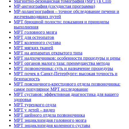
Магнитно-резонансная томография (МРТ) в СПб
МР-ангиография (сосудистая программа)
МР-холангиография – точное обследование печени и
желчевыводящих путей
МРТ брюшной полости: показания и принципы
выполнения
МРТ головного мозга
МРТ для остеопатов
МРТ коленного сустава
МРТ мягких тканей
МРТ на аппаратах открытого типа
МРТ надпочечников: особенности процедуры и цены
МРТ органов малого таза: преимущества метода
МРТ позвоночника: суть и назначение процедуры
МРТ почек в Санкт-Петербурге: высокая точность и
безопасность
МРТ поясничного-крестцового отдела позвоночника:
самое популярное МРТ исследование
МРТ суставов: эффективная диагностика для вашего
здоровья
МРТ турецкого седла
МРТ у детей – видео
МРТ шейного отдела позвоночника
МРТ энциклопедия головного мозга
МРТ энциклопедия коленного сустава