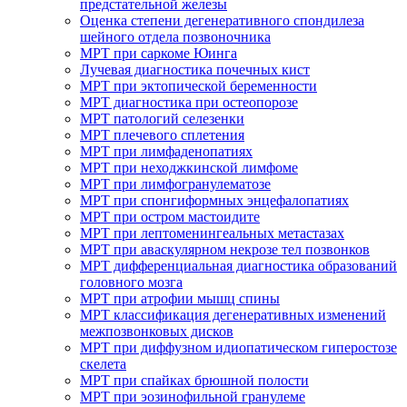
предстательной железы
Оценка степени дегенеративного спондилеза
шейного отдела позвоночника
МРТ при саркоме Юинга
Лучевая диагностика почечных кист
МРТ при эктопической беременности
МРТ диагностика при остеопорозе
МРТ патологий селезенки
МРТ плечевого сплетения
МРТ при лимфаденопатиях
МРТ при неходжкинской лимфоме
МРТ при лимфогранулематозе
МРТ при спонгиформных энцефалопатиях
МРТ при остром мастоидите
МРТ при лептоменингеальных метастазах
МРТ при аваскулярном некрозе тел позвонков
МРТ дифференциальная диагностика образований
головного мозга
МРТ при атрофии мышц спины
МРТ классификация дегенеративных изменений
межпозвонковых дисков
МРТ при диффузном идиопатическом гиперостозе
скелета
МРТ при спайках брюшной полости
МРТ при эозинофильной гранулеме