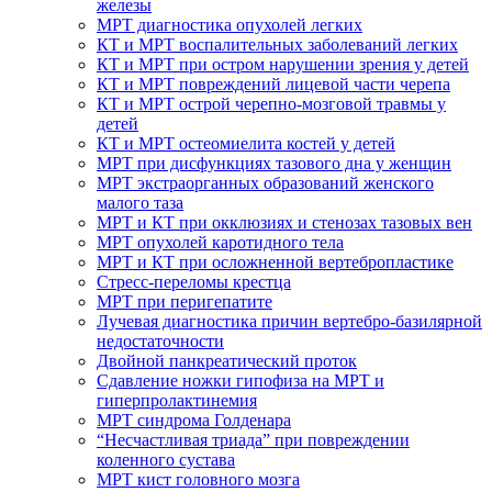
железы
МРТ диагностика опухолей легких
КТ и МРТ воспалительных заболеваний легких
КТ и МРТ при остром нарушении зрения у детей
КТ и МРТ повреждений лицевой части черепа
КТ и МРТ острой черепно-мозговой травмы у
детей
КТ и МРТ остеомиелита костей у детей
МРТ при дисфункциях тазового дна у женщин
МРТ экстраорганных образований женского
малого таза
МРТ и КТ при окклюзиях и стенозах тазовых вен
МРТ опухолей каротидного тела
МРТ и КТ при осложненной вертебропластике
Стресс-переломы крестца
МРТ при перигепатите
Лучевая диагностика причин вертебро-базилярной
недостаточности
Двойной панкреатический проток
Сдавление ножки гипофиза на МРТ и
гиперпролактинемия
МРТ синдрома Голденара
“Несчастливая триада” при повреждении
коленного сустава
МРТ кист головного мозга