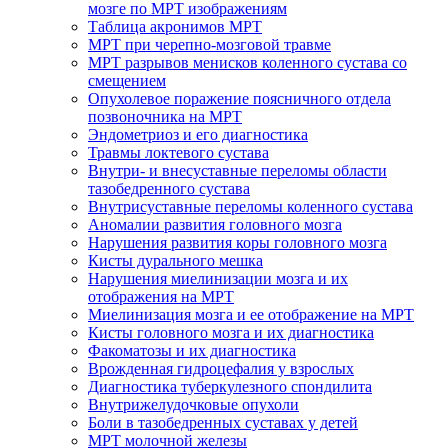
мозге по МРТ изображениям
Таблица акронимов МРТ
МРТ при черепно-мозговой травме
МРТ разрывов менисков коленного сустава со
смещением
Опухолевое поражение поясничного отдела
позвоночника на МРТ
Эндометриоз и его диагностика
Травмы локтевого сустава
Внутри- и внесуставные переломы области
тазобедренного сустава
Внутрисуставные переломы коленного сустава
Аномалии развития головного мозга
Нарушения развития коры головного мозга
Кисты дурального мешка
Нарушения миелинизации мозга и их
отображения на МРТ
Миелинизация мозга и ее отображение на МРТ
Кисты головного мозга и их диагностика
Факоматозы и их диагностика
Врожденная гидроцефалия у взрослых
Диагностика туберкулезного спондилита
Внутрижелудочковые опухоли
Боли в тазобедренных суставах у детей
МРТ молочной железы