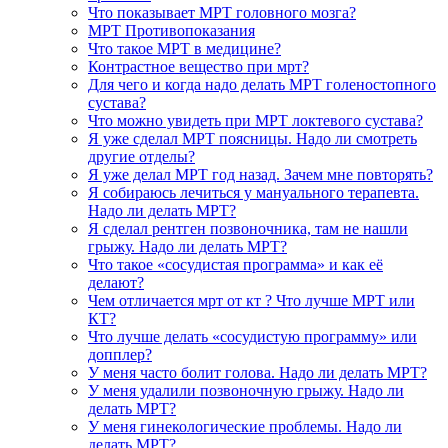
Что показывает МРТ головного мозга?
МРТ Противопоказания
Что такое МРТ в медицине?
Контрастное вещество при мрт?
Для чего и когда надо делать МРТ голеностопного
сустава?
Что можно увидеть при МРТ локтевого сустава?
Я уже сделал МРТ поясницы. Надо ли смотреть
другие отделы?
Я уже делал МРТ год назад. Зачем мне повторять?
Я собираюсь лечиться у мануального терапевта.
Надо ли делать МРТ?
Я сделал рентген позвоночника, там не нашли
грыжу. Надо ли делать МРТ?
Что такое «сосудистая программа» и как её
делают?
Чем отличается мрт от кт ? Что лучше МРТ или
КТ?
Что лучше делать «сосудистую программу» или
допплер?
У меня часто болит голова. Надо ли делать МРТ?
У меня удалили позвоночную грыжу. Надо ли
делать МРТ?
У меня гинекологические проблемы. Надо ли
делать МРТ?