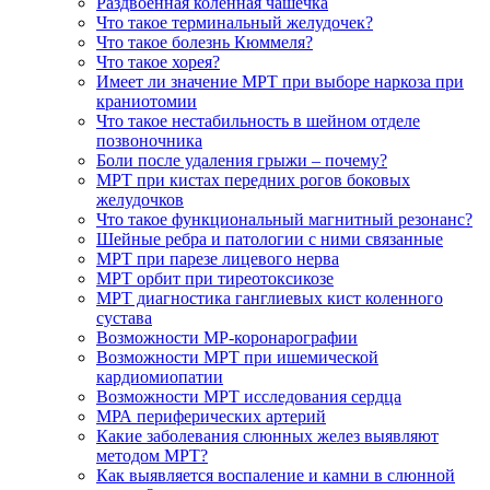
Раздвоенная коленная чашечка
Что такое терминальный желудочек?
Что такое болезнь Кюммеля?
Что такое хорея?
Имеет ли значение МРТ при выборе наркоза при
краниотомии
Что такое нестабильность в шейном отделе
позвоночника
Боли после удаления грыжи – почему?
МРТ при кистах передних рогов боковых
желудочков
Что такое функциональный магнитный резонанс?
Шейные ребра и патологии с ними связанные
МРТ при парезе лицевого нерва
МРТ орбит при тиреотоксикозе
МРТ диагностика ганглиевых кист коленного
сустава
Возможности МР-коронарографии
Возможности МРТ при ишемической
кардиомиопатии
Возможности МРТ исследования сердца
МРА периферических артерий
Какие заболевания слюнных желез выявляют
методом МРТ?
Как выявляется воспаление и камни в слюнной