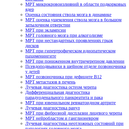
МРТ микрокровоизлияний в области подкорковых
ядер
Оценка состояния ствола мозга в динамике
МРТ оценка ущемления ствола мозга в большом
затылочном отверстии
МРТ при эклампсии
МРТ головного мозга при алкоголизме
МРТ при нестандартных проявлениях грыж
дисков
МРТ при гипертрофическом идиопатическом
пахименингите
МРТ при пониженном внутричерепном давлении
Псевдоподвывихи в шейном отделе позвоночника
у детей
МРТ позвоночника при дефиците В12
МРТ метастазов в печень
Лучевая диагностика остеом черепа
Дифференциальная диагностика
парадуоденального панкреатита и рака
МРТ при ювенильном ревматоидном артрите
Лучевая диагностика ранул
МРТ при фиброзной дисплазии лицевого черепа
МРТ нейробластом и ганглионевром
Лучевая диагностика неотложных состояний при
патологиях головного мозга