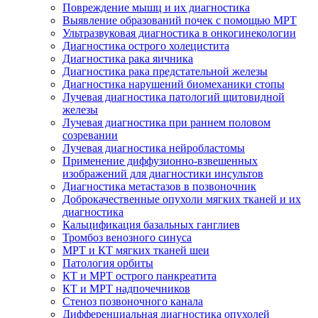
Повреждение мышц и их диагностика
Выявление образований почек с помощью МРТ
Ультразвуковая диагностика в онкогинекологии
Диагностика острого холецистита
Диагностика рака яичника
Диагностика рака предстательной железы
Диагностика нарушений биомеханики стопы
Лучевая диагностика патологий щитовидной
железы
Лучевая диагностика при раннем половом
созревании
Лучевая диагностика нейробластомы
Применение диффузионно-взвешенных
изображений для диагностики инсультов
Диагностика метастазов в позвоночник
Доброкачественные опухоли мягких тканей и их
диагностика
Кальцификация базальных ганглиев
Тромбоз венозного синуса
МРТ и КТ мягких тканей шеи
Патология орбиты
КТ и МРТ острого панкреатита
КТ и МРТ надпочечников
Стеноз позвоночного канала
Дифференциальная диагностика опухолей