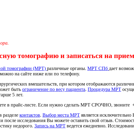
ора.
ую томографию и записаться на прием м
ной томографии (МРТ)
различные органы.
МРТ СПб
дает возмож
 можно на сайте ниже или по телефону.
хирургических вмешательств, при котором отображаются различ
может быть
ограничение по весу пациента
.
Процедура МРТ
осуще
тарше 5 лет.
те в прайс-листе. Если нужно сделать МРТ СРОЧНО, звоните +7
в разделе
контактов
.
Выбор места МРТ
является исключительно 
и после исследования Вы можете оставить свой отзыв. Стоимос
стику недорого.
Запись на МРТ
ведется ежедневно. Исследован