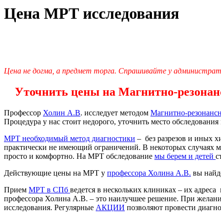
Цена МРТ исследования
Цена не догма, а предмет торга. Спрашивайте у администрат
Уточнить цены на Магнитно-резонансн
Профессор
Холин А.В
. исследует методом
Магнитно-резонанс
Процедура у нас стоит недорого, уточнить место обследования
МРТ необходимый метод диагностики
– без разрезов и иных 
практически не имеющий ограничений. В некоторых случаях 
просто и комфортно. На МРТ обследование
мы берем и детей
с
Действующие цены на МРТ у
профессора Холина А.В.
вы найде
Прием
МРТ в СПб
ведется в нескольких клиниках – их адреса 
профессора Холина А.В. – это наилучшее решение. При желани
исследования. Регулярные
АКЦИИ
позволяют провести диагно