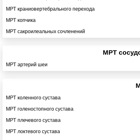
МРТ краниовертебрального перехода
МРТ копчика
МРТ сакроилеальных сочленений
МРТ сосуд
МРТ артерий шеи
М
МРТ коленного сустава
МРТ голеностопного сустава
МРТ плечевого сустава
МРТ локтевого сустава