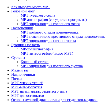
Как выбрать место МРТ
Головной мозг
МРТ турецкого седла
МР-ангиография (сосудистая программа)
МРТ энциклопедия головного мозга
Позвоночник
МРТ шейного отдела позвоночника
МРТ поясничного-крестцового отдела позвоночник
МРТ энциклопедия позвоночника
Брюшная полость
МР-холангиография
МРТ-энтерография (гидро-МРТ)
Суставы
Коленный сустав
МРТ энциклопедия коленного сустава
Малый таз
Надпочечники
Почки
МРТ мягких тканей
МРТ-маммография
МРТ на аппаратах открытого типа
МРТ для остеопатов
Основы лучевой диагностики для студентов-медиков