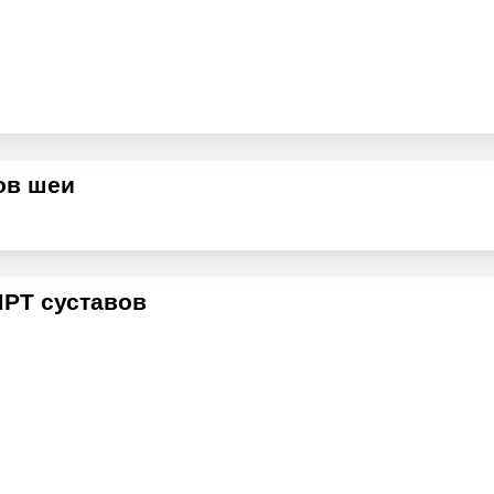
ов шеи
РТ суставов