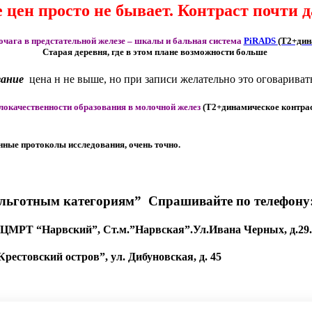
 цен просто не бывает. Контраст почти д
чага в предстательной железе – шкалы и бальная система
PiRADS
(T2+дин
Старая деревня, где в этом плане возможности больше
вание
цена н не выше, но при записи желательно это оговаривать
локачественности образования в молочной желез
(T2+динамическое контра
ные протоколы исследования, очень точно.
льготным категориям” Спрашивайте по телефону
ЦМРТ “Нарвский”, Ст.м.”Нарвская”.
Ул.Ивана Черных, д.29.
Крестовский остров”, ул. Дибуновская, д. 45