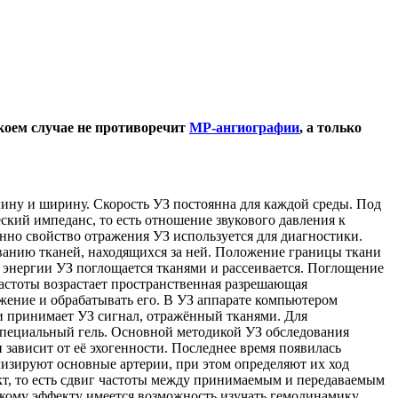
коем случае не противоречит
МР-ангиографии
, а только
длину и ширину. Скорость УЗ постоянна для каждой среды. Под
еский импеданс, то есть отношение звукового давления к
енно свойство отражения УЗ используется для диагностики.
ованию тканей, находящихся за ней. Положение границы ткани
ь энергии УЗ поглощается тканями и рассеивается. Поглощение
 частоты возрастает пространственная разрешающая
жение и обрабатывать его. В УЗ аппарате компьютером
 и принимает УЗ сигнал, отражённый тканями. Для
 специальный гель. Основной методикой УЗ обследования
зависит от её эхогенности. Последнее время появилась
лизируют основные артерии, при этом определяют их ход
кт, то есть сдвиг частоты между принимаемым и передаваемым
скому эффекту имеется возможность изучать гемодинамику.