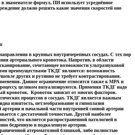
 в знаменателе формул, ПИ использует усреднённое
реждение должно решить какие значения скоростей оно
и
направления в крупных внутричерепных сосудах. С тех пор
ния артериального кровотока. Напротив, в области
 сканирование, сочетающее возможности ультразвуковой
авными преимуществами ТКДГ являются: возможность
ешевле других и рутинно не требует контрастирования.
зменения. Данное ограничение относится также к МРА и
процессу, целиком визуализируются. Применяя ТКДГ надо
ный кровоток. Кровоток зависит от многих факторов.
гических процессов в сосудах. ТКДГ является важным
дна извитость, петлеобразование и гипоплазия
 артерии и начальной части внутренней сонной артерии
вается с достаточной точностью. Другой наиболее
остей, что является распространенной патологией в
нно бедренную и подколен­ную артерии.
ограниченной атероматозной бляшкой, либо полностью