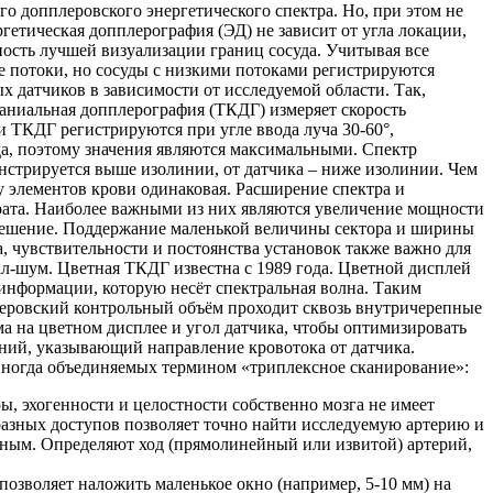
го допплеровского энергетического спектра. Но, при этом не
гетическая допплерография (ЭД) не зависит от угла локации,
ность лучшей визуализации границ сосуда. Учитывая все
е потоки, но сосуды с низкими потоками регистрируются
датчиков в зависимости от исследуемой области. Так,
раниальная допплерография (ТКДГ) измеряет скорость
и ТКДГ регистрируются при угле ввода луча 30-60°,
да, поэтому значения являются максимальными. Спектр
монстрируется выше изолинии, от датчика – ниже изолинии. Чем
 у элементов крови одинаковая. Расширение спектра и
рата. Наиболее важными из них являются увеличение мощности
азрешение. Поддержание маленькой величины сектора и ширины
, чувствительности и постоянства установок также важно для
л-шум. Цветная ТКДГ известна с 1989 года. Цветной дисплей
информации, которую несёт спектральная волна. Таким
плеровский контрольный объём проходит сквозь внутричерепные
а на цветном дисплее и угол датчика, чтобы оптимизировать
ний, указывающий направление кровотока от датчика.
 иногда объединяемых термином «триплексное сканирование»:
, эхогенности и целостности собственно мозга не имеет
разных доступов позволяет точно найти исследуемую артерию и
очным. Определяют ход (прямолинейный или извитой) артерий,
позволяет наложить маленькое окно (например, 5-10 мм) на