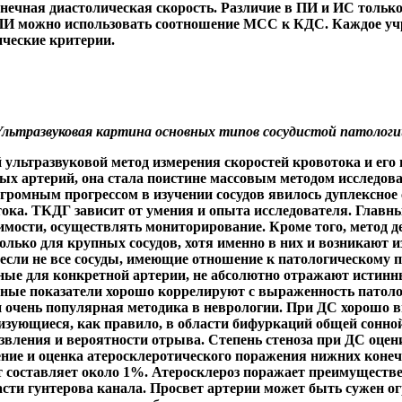
нечная диастолическая скорость. Различие в ПИ и ИС только
и ПИ можно использовать соотношение МСС к КДС. Каждое уч
ические критерии.
льтразвуковая картина основных типов сосудистой патологи
льтразвуковой метод измерения скоростей кровотока и его 
ых артерий, она стала поистине массовым методом исследова
громным прогрессом в изучении сосудов явилось дуплексное
отока. ТКДГ зависит от умения и опыта исследователя. Гл
имости, осуществлять мониторирование. Кроме того, метод д
ько для крупных сосудов, хотя именно в них и возникают и
сли не все сосуды, имеющие отношение к патологическому 
енные для конкретной артерии, не абсолютно отражают истин
ные показатели хорошо коррелируют с выраженность патоло
 очень популярная методика в неврологии. При ДС хорошо ви
зующиеся, как правило, в области бифуркаций общей сонной
вления и вероятности отрыва. Степень стеноза при ДС оцени
ие и оценка атеросклеротического поражения нижних конечн
т составляет около 1%. Атеросклероз поражает преимуществе
асти гунтерова канала. Просвет артерии может быть сужен 