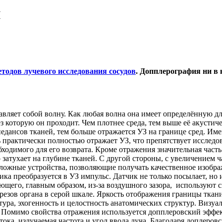
и
етодов лучевого исследования сосудов
. Допплерография ни в 
ставляет собой волну. Как любая волна она имеет определённую 
з которую он проходит. Чем плотнее среда, тем выше её акустич
едансов тканей, тем больше отражается УЗ на границе сред. Им
 практически полностью отражает УЗ, что препятствует исслед
ходимого для его возврата. Кроме отражения значительная част
о затухает на глубине тканей. С другой стороны, с увеличением
ложные устройства, позволяющие получать качественное изобра
ика преобразуется в УЗ импульс. Датчик не только посылает, но
ающего, главным образом, из-за воздушного зазора, используют
зов органа в серой шкале. Яркость отображения границы ткани 
ура, эхогенность и целостность анатомических структур. Визуа
. Помимо свойства отражения используется допплеровский эффе
ока, излучаемая частота и угол ввода луча. Благодаря доплеров