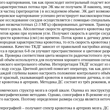
кого картирования, так как происходит интегральный подсчет все
арактеристиках потока при ЭК мы не получаем. И наконец, энер
я частиц (эритроцитов ) в исследуемом объеме. ЭК дает возмож
леровское картирование успешно регистрирует высокоскоростны
е исследование сосудов осуществляется с помощью специальных 
щью низкочастотных (2-3 МГц) сфазированных датчиков. Транск
ечного цикла. Абсолютные скорости артериального кровотока пр
нтов крови при нулевом угле. Получают скорость в центре сосу
корости кровотока (см/с) во времени. Поток крови к датчику де
днородная характеристика кровотока, то есть скорость кровотока
инамики. Качество ТКДГ зависит от правильной настройки аппа
уса в пределах 6-8 см улучшит пространственное и цветовое р
ов. Проверка соответствия цвета мощности радиочастотного луча
й объём используется для получения хорошего отношения сигна
овского контрольного объёма. Интерпретация ТКДГ исходит из 
 ходу сосуда. Цветной дисплей помогает оператору, так как до
каждой глубины важно настроить положение контрольного объём
т красный, указывающий кровоток в направлении датчика, и си
е кровотока в артериях. Методика ДС состоит из трёх режимов,
ических структур мозга в серой шкале. Оценка их эхоструктуры
омографическими методами. Однако, сонография в В-режиме из 
ого настроек. Поэтому определение размера сосуда является нет
ерографией – получают спектр кровотока в артериях мозга. ДС 