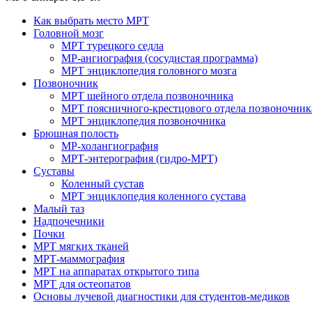
Как выбрать место МРТ
Головной мозг
МРТ турецкого седла
МР-ангиография (сосудистая программа)
МРТ энциклопедия головного мозга
Позвоночник
МРТ шейного отдела позвоночника
МРТ поясничного-крестцового отдела позвоночник
МРТ энциклопедия позвоночника
Брюшная полость
МР-холангиография
МРТ-энтерография (гидро-МРТ)
Суставы
Коленный сустав
МРТ энциклопедия коленного сустава
Малый таз
Надпочечники
Почки
МРТ мягких тканей
МРТ-маммография
МРТ на аппаратах открытого типа
МРТ для остеопатов
Основы лучевой диагностики для студентов-медиков