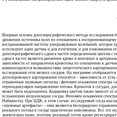
Впервые основы допплерографического метода исследования б
движении источника волн по отношению к воспринимающему ус
воспринимаемой частоты ультразвуковых колебаний, которое п
используют один датчик и для излучения, и для улавливания 
допплерографического сдвига частот определенным цветом с 
сдвига частот является движение крови в венозных и артериа
зависимости от направления кровотока по отношению к датчику
компенсируются возможностями энергетического картирования. 
исследования сети мелких сосудов. На эхограмме отображается
допплеровского картирования относятся – зависимость от угла
отраженные шумовые сигналы ; феномен искажения спектра «ali
перпендикулярен направлению потока. Кровоток в сосудах, дли
может быть недооценена. Кодировка цветом также зависит от н
усложнению визуализации сосуда. Феномен искажения спектра 
Найквиста). При ЦДК, в этом случае, исследуемый сосуд выгля
«шумовые артефакты» – ими являются беспорядочно отраженны
реального потока в сосуде практически невозможна. Все эти 
значительно ниже, поэтому реальный поток крови регистрируе