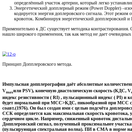
определённый участок артерии, который легко устанавли
Энергетический допплерный режим (Power Doppler) –изоб
кодируется энергия доплеровского сигнала. Этот режим о
кровоток. Комбинируя энергетический допплеровский и В
Применительно к ДС существует методика контрастирования. О
нашло широкого применения, так как метод не дает очевидны
Принцип Допплеровского метода.
Импульсная допплерография даёт абсолютные количественн
V
или PSV), конечную диастолическую скорость (КДС, V
max
индекс резистивности ( RI) , пульсационный индекс ( PI) 
будет нормальной при МСС>КДС, пикообразной при МСС с
соавт.(1976). Он был создан ими с целью подсчёта доплер
ССК определяется как максимальная скорость кровотока, 
сердечном цикле. Например, сниженный кровоток дистальне
Допплеровский сигнал, полученный проксимальнее участка
(пульсирующая спектральная волна). ПИ в СМА в норме на