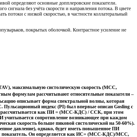
ривой определяют основные допплеровские показатели.
о сигнала без учёта скорости и направления потока. В цвете
ать потоки с низкой скоростью, в частности коллатеральный
опузырьков, покрытых оболочкой. Контрастное усиление не
TAV), максимальную систолическую скорость (МСС,
ртным формулам рассчитывают относительные показатели –
ульсацию описывает форма спектральной волны, которая
ульсационный индекс (PI) был впервые описан Gosling с
ПИ рассчитывается как ПИ = (МСС-КДС) / ССК, при этом
 ПИ учитывается сопротивление возникающее при каждом
ческая скорость больше пиковой систолической на 50-60%).
пное давление), однако, будет иметь повышенное ПИ
ый показатель. Он определяется как ИС= (МСС-КДС)/МСС,