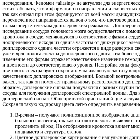
исследования. Феномен «aliasing» не актуален для энергетичес
стоит забывать, что информацию о направлении и скоростных х
так как сигнал при этом формируется от всей массы движущихс
перечисленное напрашивается вывод о том, что цветовое допп
только энергетическим допплеровским режимом. Допплеровско
исследование сосудов головного мозга осуществляется с помо
кровотока в сосуде, меняющуюся в соответствие с фазами серд
ноопределяются исходя из сдвига частоты от движущихся элеме
допплеровского сдвига частоты отражается в виде развёртки с
уже и ярче полоса спектра допплеровского сдвига, тем более о
изменение его формы отражает качественное изменение гемод
и цветности до соответствующего уровня. Настройка зоны фок
цветового спектра будет сохранять максимальную частоту кадр
качественных доплеровских изображений. Большой контрольны
важен, так как он помогает правильному расположению доплер
образом, доплеровские сигналы получаются с разных глубин по
сосуды для получения доплеровской спектральной волны. Для 
доплеровский сигнал. Общепринятой ориентацией цвета служи
Сохраняя такую кодировку цвета легко определить направлени
В-режим – получают полипозиционное изображение анатом
большого значения, так как патологию мозга выявляют т
проследить её ход. На отображение кровотока влияет мн
их диаметр и структура стенок.
Цветное допплеровское картирование с импульсной доппл