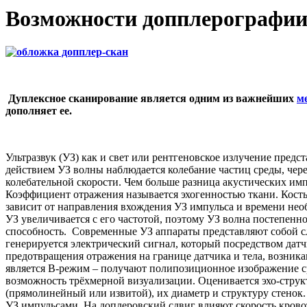
Возможности допплерографи
Дуплексное сканирование является одним из важнейших
м
дополняет ее.
Ультразвук (УЗ) как и свет или рентгеновское излучение пред
действием УЗ волны наблюдается колебание частиц среды, чере
колебательной скорости. Чем больше разница акустических имп
Коэффициент отражения называется эхогенностью ткани. Кость
зависит от направления вхождения УЗ импульса и времени необ
УЗ увеличивается с его частотой, поэтому УЗ волна постепенн
способность. Современные УЗ аппараты представляют собой с
генерируется электрический сигнал, который посредством датч
предотвращения отражения на границе датчика и тела, возник
является В-режим – получают полипозиционное изображение сре
возможность трёхмерной визуализации. Оценивается эхо-структ
(прямолинейный или извитой), их диаметр и структуру стенок
УЗ импульсами. На доплеровский сдвиг влияют скорость кровот