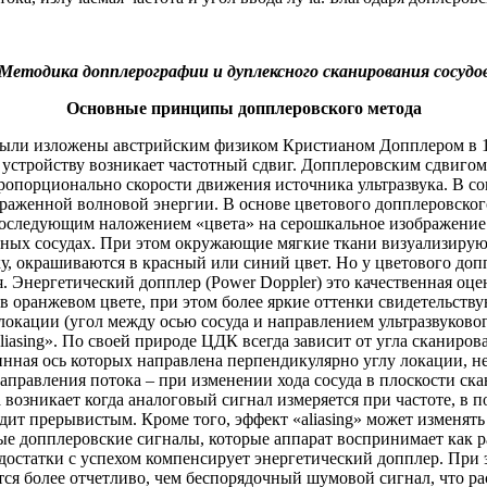
Методика допплерографии и дуплексного сканирования сосудо
Основные принципы допплеровского метода
ыли изложены австрийским физиком Кристианом Допплером в 184
тройству возникает частотный сдвиг. Допплеровским сдвигом 
ропорционально скорости движения источника ультразвука. В с
отраженной волновой энергии. В основе цветового допплеровско
последующим наложением «цвета» на серошкальное изображение
льных сосудах. При этом окружающие мягкие ткани визуализирую
, окрашиваются в красный или синий цвет. Но у цветового допп
Энергетический допплер (Power Doppler) это качественная оцен
 в оранжевом цвете, при этом более яркие оттенки свидетельств
 локации (угол между осью сосуда и направлением ультразвуково
asing». По своей природе ЦДК всегда зависит от угла сканирова
нная ось которых направлена перпендикулярно углу локации, не 
аправления потока – при изменении хода сосуда в плоскости ска
возникает когда аналоговый сигнал измеряется при частоте, в 
дит прерывистым. Кроме того, эффект «aliasing» может изменять
е допплеровские сигналы, которые аппарат воспринимает как р
недостатки с успехом компенсирует энергетический допплер. Пр
тся более отчетливо, чем беспорядочный шумовой сигнал, что 