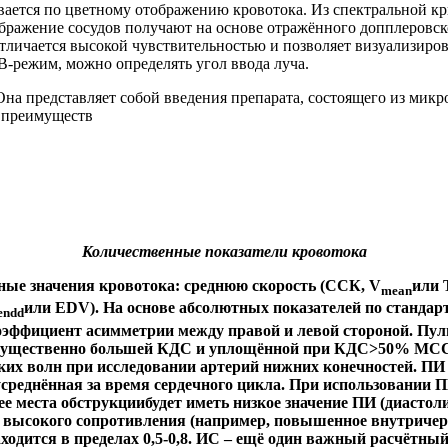
вается по цветному отображению кровотока. Из спектральной к
ражение сосудов получают на основе отражённого допплеровског
тличается высокой чувствительностью и позволяет визуализиров
-режим, можно определять угол ввода луча.
на представляет собой введения препарата, состоящего из микр
х преимуществ
Количественные показатели кровотока
ые значения кровотока: среднюю скорость (ССК, V
или 
mean
или EDV). На основе абсолютных показателей по станда
endd
и коэффициент асимметрии между правой и левой стороной. П
ущественно большей КДС и уплощённой при КДС>50% МСС. П
овских волн при исследовании артерий нижних конечностей. 
усреднённая за время сердечного цикла. При использовании
е места обструкциибудет иметь низкое значение ПИ (диастоли
 высокого сопротивления (например, повышенное внутричере
ходится в пределах 0,5-0,8. ИС – ещё один важный расчётн