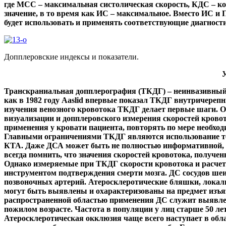
где МСС – максимальная систолическая скорость, КДС – ко
значение, в то время как ИС – максимальное. Вместо ИС 
будет использовать и применять соответствующие диагност
Допплеровские индексы и показатели.
У
Транскраниальная допплерография (ТКДГ) – неинвазивный у
как в 1982 году Aaslid впервые показал ТКДГ внутричерепн
изучения венозного кровотока ТКДГ делает первые шаги. О
визуализации и допплеровского измерения скоростей кров
применения у кровати пациента, повторять по мере необход
Главными ограничениями ТКДГ являются использование тол
КТА. Даже ДСА может быть не полностью информативной, е
всегда помнить, что значения скоростей кровотока, получ
Однако измеряемые при ТКДГ скорости кровотока и расчет
инструментом подтверждения смерти мозга. ДС сосудов шеи
позвоночных артерий. Атеросклеротические бляшки, локали
могут быть выявлены и охарактеризованы на предмет изъяз
распространенной областью применения ДС служит выявлен
пожилом возрасте. Частота в популяции у лиц старше 50 ле
Атеросклеротическая окклюзия чаще всего наступает в обл