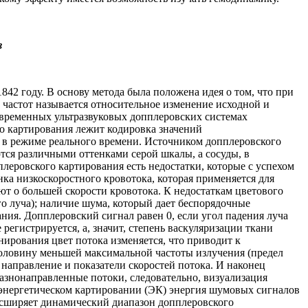
в
2 году. В основу метода была положена идея о том, что при
частот называется относительное изменение исходной и
овременных ультразвуковых допплеровских системах
го картирования лежит кодировка значений
 в режиме реального времени. Источником допплеровского
тся различными оттенками серой шкалы, а сосуды, в
леровского картирования есть недостатки, которые с успехом
ка низкоскоростного кровотока, которая применяется для
уют о большей скорости кровотока. К недостаткам цветового
го луча); наличие шума, который дает беспорядочные
ния. Допплеровский сигнал равен 0, если угол падения луча
регистрируется, а, значит, степень васкуляризации ткани
нирования цвет потока изменяется, что приводит к
половину меньшей максимальной частоты излучения (предел
 направление и показатели скоростей потока. И наконец
азнонаправленные потоки, следовательно, визуализация
и энергетическом картировании (ЭК) энергия шумовых сигналов
расширяет динамический диапазон допплеровского