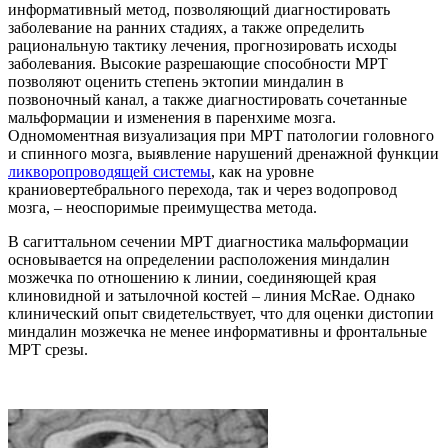
информативный метод, позволяющий диагностировать
заболевание на ранних стадиях, а также определить
рациональную тактику лечения, прогнозировать исходы
заболевания. Высокие разрешающие способности МРТ
позволяют оценить степень эктопии миндалин в
позвоночный канал, а также диагностировать сочетанные
мальформации и изменения в паренхиме мозга.
Одномоментная визуализация при МРТ патологии головного
и спинного мозга, выявление нарушений дренажной функции
ликворопроводящей системы
, как на уровне
краниовертебрального перехода, так и через водопровод
мозга, – неоспоримые преимущества метода.
В сагиттальном сечении МРТ диагностика мальформации
основывается на определении расположения миндалин
мозжечка по отношению к линии, соединяющей края
клиновидной и затылочной костей – линия McRae. Однако
клинический опыт свидетельствует, что для оценки дистопии
миндалин мозжечка не менее информативны и фронтальные
МРТ срезы.