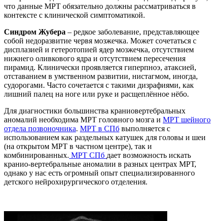
что данные МРТ обязательно должны рассматриваться в
контексте с клинической симптоматикой.
Синдром Жубера
– редкое заболевание, представляющее
собой недоразвитие червя мозжечка. Может сочетаться с
дисплазией и гетеротопией ядер мозжечка, отсутствием
нижнего оливкового ядра и отсутствием пересечения
пирамид. Клинически проявляется гиперпноэ, атаксией,
отставанием в умственном развитии, нистагмом, иногда,
судорогами. Часто сочетается с такими дизрафиями, как
лишний палец на ноге или руке и расщеплённое нёбо.
Для диагностики большинства краниовертебральных
аномалий необходима МРТ головного мозга и
МРТ шейного
отдела позвоночника
.
МРТ в СПб
выполняется с
использованием как раздельных катушек для головы и шеи
(на открытом МРТ в частном центре), так и
комбинированных.
МРТ СПб
дает возможность искать
кранио-вертебральные аномалии в разных центрах МРТ,
однако у нас есть огромный опыт специализированного
детского нейрохирургического отделения.