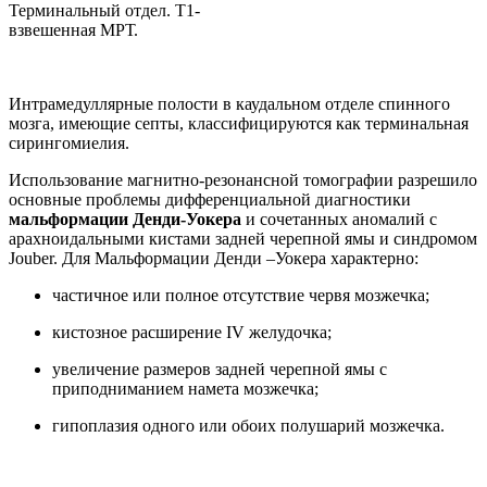
Терминальный отдел. Т1-
взвешенная МРТ.
Интрамедуллярные полости в каудальном отделе спинного
мозга, имеющие септы, классифицируются как терминальная
сирингомиелия.
Использование магнитно-резонансной томографии разрешило
основные проблемы дифференциальной диагностики
мальформации Денди-Уокера
и сочетанных аномалий с
арахноидальными кистами задней черепной ямы и синдромом
Jouber. Для Мальформации Денди –Уокера характерно:
частичное или полное отсутствие червя мозжечка;
кистозное расширение IV желудочка;
увеличение размеров задней черепной ямы с
приподниманием намета мозжечка;
гипоплазия одного или обоих полушарий мозжечка.