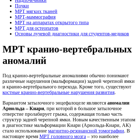
Надпочечники
Почки
МРТ мягких тканей
МРТ-маммография
МРТ на аппаратах открытого типа
МРТ для остеопатов
Основы лучевой диагностики для студентов-медиков
МРТ кранио-вертебральных
аномалий
Под кранио-вертебральные аномалиями обычно понимают
различные нарушения (мальформации) задней черепной ямки
и кранио-вертебрального перехода. Кроме того, существуют
костные кранио-вертебральные нарушения развития
.
Вариантом затылочного энцефалоцеле являются
аномалии
Арнольда – Киари
, при которой в большое затылочное
отверстие пролабирует грыжа, содержащая только часть
структур задней черепной ямки. Новым качественным этапом
в диагностике мальформации Киари (Арнольда-Киари, АК)
стало использование
магнитно-резонансной томографии
. В
настоящее время
МРТ головного мозга
– это наиболее