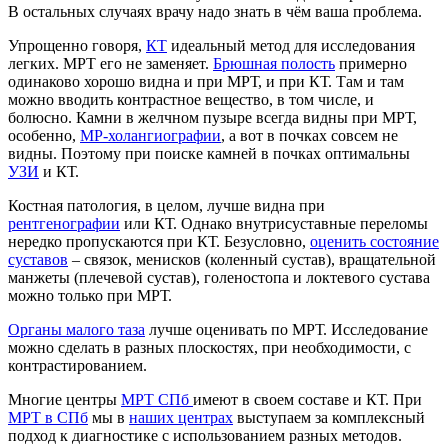
В остальных случаях врачу надо знать в чём ваша проблема.
Упрощенно говоря,
КТ
идеальный метод для исследования
легких. МРТ его не заменяет.
Брюшная полость
примерно
одинаково хорошо видна и при МРТ, и при КТ. Там и там
можно вводить контрастное вещество, в том числе, и
болюсно. Камни в желчном пузыре всегда видны при МРТ,
особенно,
МР-холангиографии
, а вот в почках совсем не
видны. Поэтому при поиске камней в почках оптимальны
УЗИ
и КТ.
Костная патология, в целом, лучше видна при
рентгенографии
или КТ. Однако внутрисуставные переломы
нередко пропускаются при КТ. Безусловно,
оценить состояние
суставов
– связок, менисков (коленный сустав), вращательной
манжеты (плечевой сустав), голеностопа и локтевого сустава
можно только при МРТ.
Органы малого таза
лучше оценивать по МРТ. Исследование
можно сделать в разных плоскостях, при необходимости, с
контрастированием.
Многие центры
МРТ СПб
имеют в своем составе и КТ. При
МРТ в СПб
мы в
наших центрах
выступаем за комплексный
подход к диагностике с использованием разных методов.