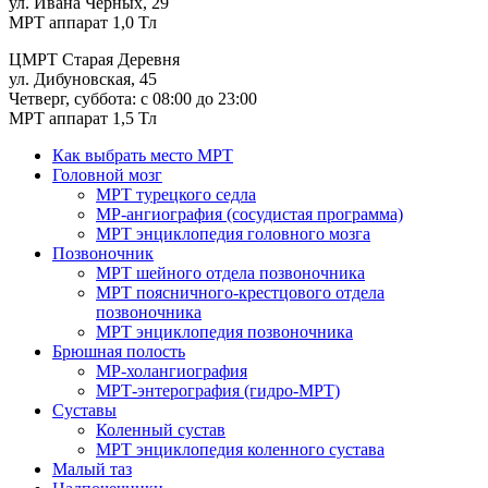
ул. Ивана Черных, 29
МРТ аппарат 1,0 Тл
ЦМРТ Старая Деревня
ул. Дибуновская, 45
Четверг, суббота: с 08:00 до 23:00
МРТ аппарат 1,5 Тл
Как выбрать место МРТ
Головной мозг
МРТ турецкого седла
МР-ангиография (сосудистая программа)
МРТ энциклопедия головного мозга
Позвоночник
МРТ шейного отдела позвоночника
МРТ поясничного-крестцового отдела
позвоночника
МРТ энциклопедия позвоночника
Брюшная полость
МР-холангиография
МРТ-энтерография (гидро-МРТ)
Суставы
Коленный сустав
МРТ энциклопедия коленного сустава
Малый таз