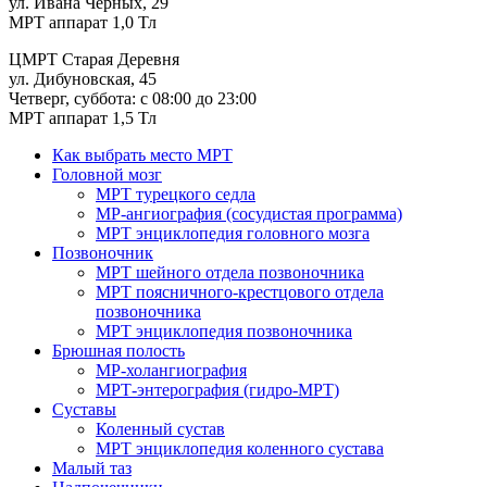
ул. Ивана Черных, 29
МРТ аппарат 1,0 Тл
ЦМРТ Старая Деревня
ул. Дибуновская, 45
Четверг, суббота: с 08:00 до 23:00
МРТ аппарат 1,5 Тл
Как выбрать место МРТ
Головной мозг
МРТ турецкого седла
МР-ангиография (сосудистая программа)
МРТ энциклопедия головного мозга
Позвоночник
МРТ шейного отдела позвоночника
МРТ поясничного-крестцового отдела
позвоночника
МРТ энциклопедия позвоночника
Брюшная полость
МР-холангиография
МРТ-энтерография (гидро-МРТ)
Суставы
Коленный сустав
МРТ энциклопедия коленного сустава
Малый таз