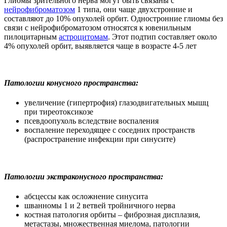
Глиомы зрительного нерва могут быть связаны с
нейрофиброматозом
1 типа, они чаще двухстронние и
составляют до 10% опухолей орбит. Одностронние глиомы без
связи с нейрофиброматозом относятся к ювенильным
пилоцитарным
астроцитомам
. Этот подтип составляет около
4% опухолей орбит, выявляется чаще в возрасте 4-5 лет
Патологии конусного пространства:
увеличение (гипертрофия) глазодвигательных мышц
при тиреотоксикозе
псевдоопухоль вследствие воспаления
воспаление переходящее с соседних пространств
(распространение инфекции при синусите)
Патологии экстраконусного пространства:
абсцессы как осложнение синусита
шванномы 1 и 2 ветвей тройничного нерва
костная патология орбиты – фиброзная дисплазия,
метастазы, множественная миелома, патологии