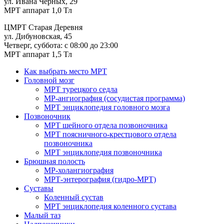
ул. Ивана Черных, 29
МРТ аппарат 1,0 Тл
ЦМРТ Старая Деревня
ул. Дибуновская, 45
Четверг, суббота: с 08:00 до 23:00
МРТ аппарат 1,5 Тл
Как выбрать место МРТ
Головной мозг
МРТ турецкого седла
МР-ангиография (сосудистая программа)
МРТ энциклопедия головного мозга
Позвоночник
МРТ шейного отдела позвоночника
МРТ поясничного-крестцового отдела
позвоночника
МРТ энциклопедия позвоночника
Брюшная полость
МР-холангиография
МРТ-энтерография (гидро-МРТ)
Суставы
Коленный сустав
МРТ энциклопедия коленного сустава
Малый таз