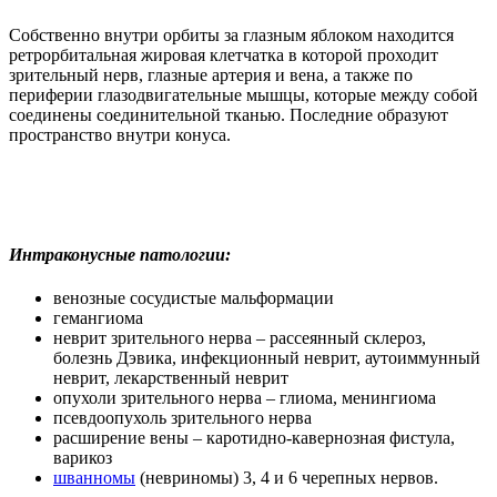
Собственно внутри орбиты за глазным яблоком находится
ретрорбитальная жировая клетчатка в которой проходит
зрительный нерв, глазные артерия и вена, а также по
периферии глазодвигательные мышцы, которые между собой
соединены соединительной тканью. Последние образуют
пространство внутри конуса.
Интраконусные патологии:
венозные сосудистые мальформации
гемангиома
неврит зрительного нерва – рассеянный склероз,
болезнь Дэвика, инфекционный неврит, аутоиммунный
неврит, лекарственный неврит
опухоли зрительного нерва – глиома, менингиома
псевдоопухоль зрительного нерва
расширение вены – каротидно-кавернозная фистула,
варикоз
шванномы
(невриномы) 3, 4 и 6 черепных нервов.