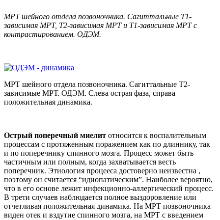
МРТ шейного отдела позвоночника. Сагиттальные Т1-
зависимая МРТ, Т2-зависимая МРТ и Т1-зависимая МРТ с
контрастированием. ОДЭМ.
МРТ шейного отдела позвоночника. Сагиттальные Т2-
зависимые МРТ. ОДЭМ. Слева острая фаза, справа
положительная динамика.
Острый поперечный миелит
относится к воспалительным
процессам с протяженным поражением как по длиннику, так
и по поперечнику спинного мозга. Процесс может быть
частичным или полным, когда захватывается весть
поперечник. Этиология процееса достоверно неизвестна ,
поэтому он считается “идиопатическим”. Наиболее вероятно,
что в его основе лежит инфекционно-аллергический процесс.
В трети случаев наблюдается полное выздоровление или
отчетливая положительная динамика. На МРТ позвоночника
виден отек и вздутие спинного мозга, на МРТ с введением