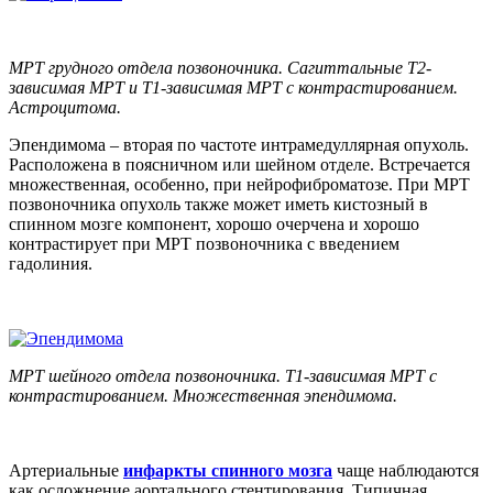
МРТ грудного отдела позвоночника. Сагиттальные Т2-
зависимая МРТ и Т1-зависимая МРТ с контрастированием.
Астроцитома.
Эпендимома – вторая по частоте интрамедуллярная опухоль.
Расположена в поясничном или шейном отделе. Встречается
множественная, особенно, при нейрофиброматозе. При МРТ
позвоночника опухоль также может иметь кистозный в
спинном мозге компонент, хорошо очерчена и хорошо
контрастирует при МРТ позвоночника с введением
гадолиния.
МРТ шейного отдела позвоночника. Т1-зависимая МРТ с
контрастированием. Множественная эпендимома.
Артериальные
инфаркты спинного мозга
чаще наблюдаются
как осложнение аортального стентирования. Типичная