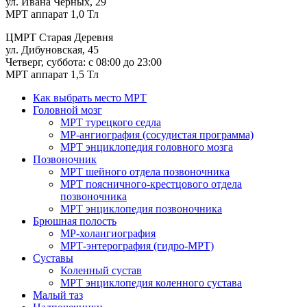
ул. Ивана Черных, 29
МРТ аппарат 1,0 Тл
ЦМРТ Старая Деревня
ул. Дибуновская, 45
Четверг, суббота: с 08:00 до 23:00
МРТ аппарат 1,5 Тл
Как выбрать место МРТ
Головной мозг
МРТ турецкого седла
МР-ангиография (сосудистая программа)
МРТ энциклопедия головного мозга
Позвоночник
МРТ шейного отдела позвоночника
МРТ поясничного-крестцового отдела
позвоночника
МРТ энциклопедия позвоночника
Брюшная полость
МР-холангиография
МРТ-энтерография (гидро-МРТ)
Суставы
Коленный сустав
МРТ энциклопедия коленного сустава
Малый таз