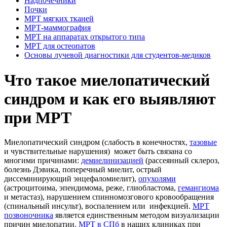
Надпочечники
Почки
МРТ мягких тканей
МРТ-маммография
МРТ на аппаратах открытого типа
МРТ для остеопатов
Основы лучевой диагностики для студентов-медиков
Что такое миелопатический
синдром и как его выявляют
при МРТ
Миелопатический синдром (слабость в конечностях,
тазовые
и чувствительные нарушения) может быть связана со
многими причинами:
демиелинизацией
(рассеянный склероз,
болезнь Дэвика, поперечный миелит, острый
диссеминирующий энцефаломиелит),
опухолями
(астроцитоима, эпендимома, реже, глиобластома,
гемангиома
и метастаз), нарушением спинномозгового кровообращения
(спинальный инсульт), воспалением или инфекцией.
МРТ
позвоночника
является единственным методом визуализации
причин миелопатии.
МРТ в СПб
в наших клиниках при