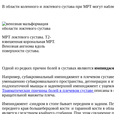
В области коленного и локтевого сустава при МРТ могут набл
МРТ локтевого сустава. Т2-
взвешенная корональная МРТ.
Венозная ангиома вдоль
поверхности сустава.
Одной из редких причин болей в суставах являются
импинджм
Например, субакромиальный импинджмент в плечевом суставе 
уменьшению субакромиального пространства, дегенерации и в
подлопаточной мышцы и задневерхний импинджмент с ущемлен
Травматические причины болей в плечевом суставе
описаны в 
вращательной манжеты плеча.
Импинджмент -синдром в стопе бывает передним и задним. Пер
переднего края большеберцовой кости и таранной кости в обл
является следствием крайнего сгибания. При этом соударение