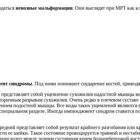
юдаться
венозные мальформации
. Они выглядят при МРТ как к
ент синдромы
. Под ними понимают соударение костей, привод
представляет собой ущемление сухожилия надостной мышцы кор
торичным разрывам сухожилия. Очень редко в плечевом сустав
ием подостной мышцы. Все виды таких ущемлений являются фа
специальном разделе. Иногда импинджмент синдром ставится по
едний представляет собой результат крайнего разгибания или к
асти ее шейки. Такое состояние провоцируется травмой и неста
 происходит между задним суставным краем большеберцовой кост