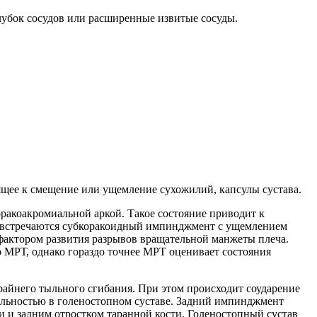
лубок сосудов или расширенные извитые сосуды.
ящее к смещение или ущемление сухожилий, капсулы сустава.
акоакромиальной аркой. Такое состояние приводит к
е встречаются субкоракоидный импинджмент с ущемлением
ктором развития разрывов вращательной манжеты плеча.
 МРТ, однако гораздо точнее МРТ оценивает состояния
райнего тыльного сгибания. При этом происходит соударение
бильностью в голеностопном суставе. Задний импинджмент
и и задним отростком таранной кости. Голеностопный сустав