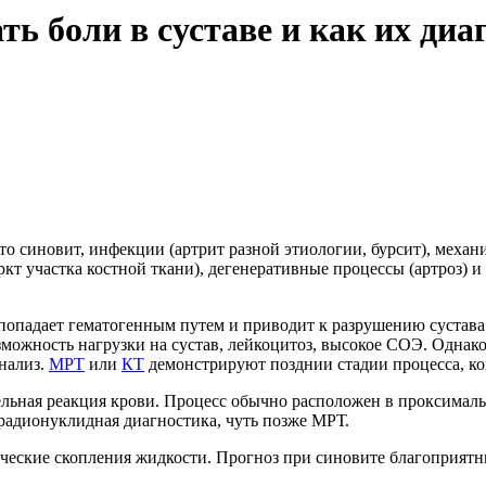
ь боли в суставе и как их ди
то синовит, инфекции (артрит разной этиологии, бурсит), меха
ркт участка костной ткани), дегенеративные процессы (артроз) и
я попадает гематогенным путем и приводит к разрушению суста
зможность нагрузки на сустав, лейкоцитоз, высокое СОЭ. Однак
анализ.
МРТ
или
КТ
демонстрируют позднии стадии процесса, ког
льная реакция крови. Процесс обычно расположен в проксимальн
 радионуклидная диагностика, чуть позже МРТ.
ческие скопления жидкости. Прогноз при синовите благоприят