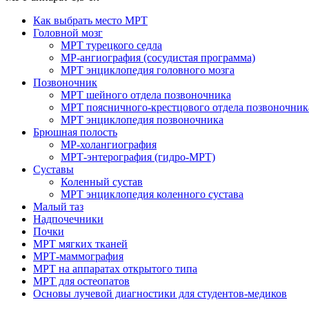
Как выбрать место МРТ
Головной мозг
МРТ турецкого седла
МР-ангиография (сосудистая программа)
МРТ энциклопедия головного мозга
Позвоночник
МРТ шейного отдела позвоночника
МРТ поясничного-крестцового отдела позвоночник
МРТ энциклопедия позвоночника
Брюшная полость
МР-холангиография
МРТ-энтерография (гидро-МРТ)
Суставы
Коленный сустав
МРТ энциклопедия коленного сустава
Малый таз
Надпочечники
Почки
МРТ мягких тканей
МРТ-маммография
МРТ на аппаратах открытого типа
МРТ для остеопатов
Основы лучевой диагностики для студентов-медиков