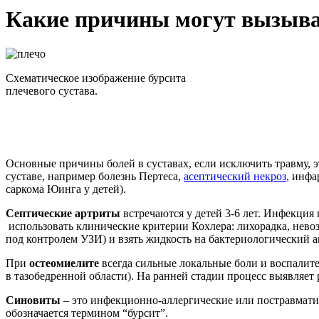
Какие причины могут вызыват
Схематическое изображение бурсита
плечевого сустава.
Основные причины болей в суставах, если исключить травму, э
суставе, например болезнь Пертеса,
асептический некроз
, инфа
саркома Юинга у детей).
Септические артриты
встречаются у детей 3-6 лет. Инфекци
использовать клинические критерии Кохлера: лихорадка, нево
под контролем УЗИ) и взять жидкость на бактериологический 
При
остеомиелите
всегда сильные локальные боли и воспалите
в тазобедренной области). На ранней стадии процесс выявляет
Синовиты
– это инфекционно-аллергические или постравмати
обозначается термином “бурсит”.