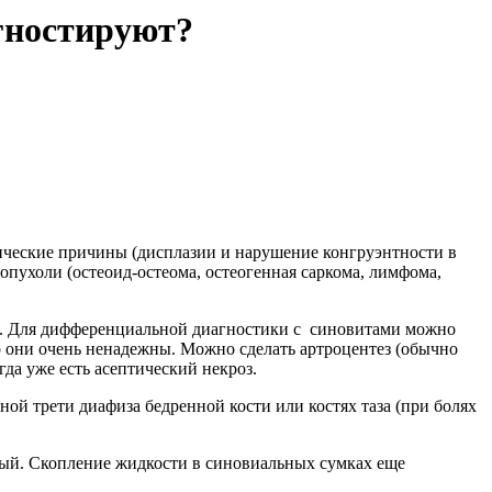
агностируют?
нические причины (дисплазии и нарушение конгруэнтности в
 опухоли (остеоид-остеома, остеогенная саркома, лимфома,
ва. Для дифференциальной диагностики с синовитами можно
о они очень ненадежны. Можно сделать артроцентез (обычно
да уже есть асептический некроз.
ой трети диафиза бедренной кости или костях таза (при болях
ный. Скопление жидкости в синовиальных сумках еще