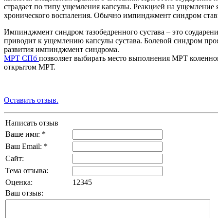
страдает по типу ущемления капсулы. Реакцией на ущемление я
хронического воспаления. Обычно импинджмент синдром став
Импинджмент синдром тазобедренного сустава – это соударения
приводит к ущемлению капсулы сустава. Болевой синдром про
развития импинджмент синдрома.
МРТ СПб
позволяет выбирать место выполнения МРТ коленного
открытом МРТ.
Оставить отзыв.
Написать отзыв
Ваше имя: *
Ваш Email: *
Сайт:
Тема отзыва:
Оценка:
1
2
3
4
5
Ваш отзыв: