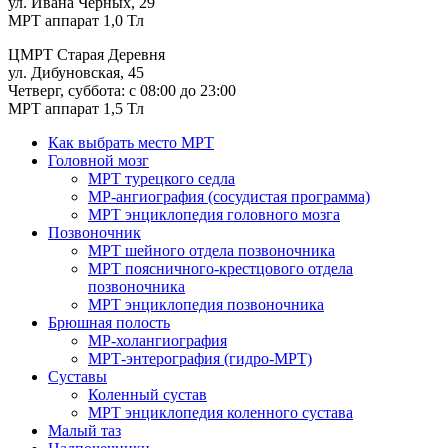
ул. Ивана Черных, 29
МРТ аппарат 1,0 Тл
ЦМРТ Старая Деревня
ул. Дибуновская, 45
Четверг, суббота: с 08:00 до 23:00
МРТ аппарат 1,5 Тл
Как выбрать место МРТ
Головной мозг
МРТ турецкого седла
МР-ангиография (сосудистая программа)
МРТ энциклопедия головного мозга
Позвоночник
МРТ шейного отдела позвоночника
МРТ поясничного-крестцового отдела
позвоночника
МРТ энциклопедия позвоночника
Брюшная полость
МР-холангиография
МРТ-энтерография (гидро-МРТ)
Суставы
Коленный сустав
МРТ энциклопедия коленного сустава
Малый таз