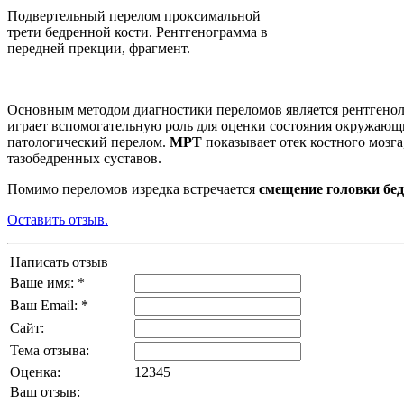
Подвертельный перелом проксимальной
трети бедренной кости. Рентгенограмма в
передней прекции, фрагмент.
Основным методом диагностики переломов является рентгено
играет вспомогательную роль для оценки состояния окружающих
патологический перелом.
МРТ
показывает отек костного мозг
тазобедренных суставов.
Помимо переломов изредка встречается
смещение головки бед
Оставить отзыв.
Написать отзыв
Ваше имя: *
Ваш Email: *
Сайт:
Тема отзыва:
Оценка:
1
2
3
4
5
Ваш отзыв: