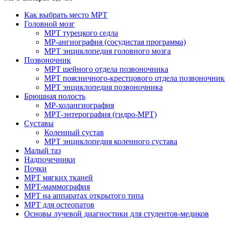
Как выбрать место МРТ
Головной мозг
МРТ турецкого седла
МР-ангиография (сосудистая программа)
МРТ энциклопедия головного мозга
Позвоночник
МРТ шейного отдела позвоночника
МРТ поясничного-крестцового отдела позвоночник
МРТ энциклопедия позвоночника
Брюшная полость
МР-холангиография
МРТ-энтерография (гидро-МРТ)
Суставы
Коленный сустав
МРТ энциклопедия коленного сустава
Малый таз
Надпочечники
Почки
МРТ мягких тканей
МРТ-маммография
МРТ на аппаратах открытого типа
МРТ для остеопатов
Основы лучевой диагностики для студентов-медиков