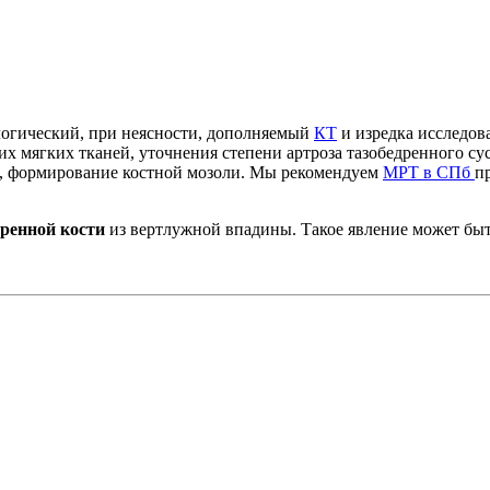
логический, при неясности, дополняемый
КТ
и изредка исследов
 мягких тканей, уточнения степени артроза тазобедренного сус
а, формирование костной мозоли. Мы рекомендуем
МРТ в СПб
п
ренной кости
из вертлужной впадины. Такое явление может быт