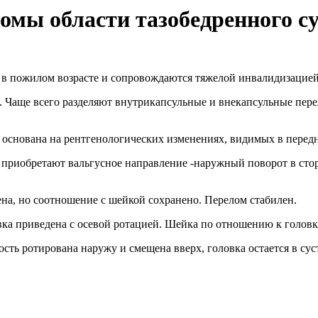
омы области тазобедренного с
в пожилом возрасте и сопровождаются тяжелой инвалидизацией
 Чаще всего разделяют внутрикапсульные и внекапсульные пер
основана на рентгенологических изменениях, видимых в передн
 приобретают вальгусное направление -наружный поворот в стор
ена, но соотношение с шейкой сохранено. Перелом стабилен.
вка приведена с осевой ротацией. Шейка по отношению к голов
сть ротирована наружу и смещена вверх, головка остается в сус