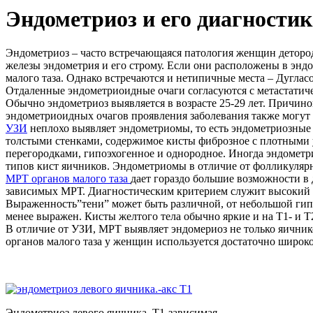
Эндометриоз и его диагностик
Эндометриоз – часто встречающаяся патология женщин деторо
железы эндометрия и его строму. Если они расположены в энд
малого таза. Однако встречаются и нетипичные места – Дуглас
Отдаленные эндометриоидные очаги согласуются с метастатиче
Обычно эндометриоз выявляется в возрасте 25-29 лет. Причин
эндометриоидных очагов проявления заболевания также могут
УЗИ
неплохо выявляет эндометриомы, то есть эндометриозные 
толстыми стенками, содержимое кисты фиброзное с плотными 
перегородками, гипоэхогенное и однородное. Иногда эндометр
типов кист яичников. Эндометриомы в отличие от фолликулярн
МРТ органов малого таза
дает гораздо большие возможности в
зависимых МРТ. Диагностическим критерием служит высокий с
Выраженность”тени” может быть различной, от небольшой гипо
менее выражен. Кисты желтого тела обычно яркие и на Т1- и 
В отличие от УЗИ, МРТ выявляет эндомериоз не только яичник
органов малого таза у женщин используется достаточно широко
Эндометриоз левого яичника. Т1-зависимая