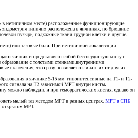
сть в нетипичном месте) расположенные функционирующие
нь эндометрия типично расположена в яичниках, по брюшине
мочевой пузырь, подкожные ткани грудной клетки и другие.
енеть) или тазовые боли. При нетипичной локализации
щают яичник и представляют собой бессосудистую кисту с
 образование с толстыми стенками,внутренними
ые включения, что сразу позволяет отличать их от других
разования в яичнике 5-15 мм, гипоинтенсивные на Т1- и Т2-
кого сигнала на Т2-зависимой МРТ внутри кисты.
ну можно наблюдать и при геморрагических кистах, однако он
довать малый таз методом МРТ в разных центрах.
МРТ в СПБ
и открытом МРТ.