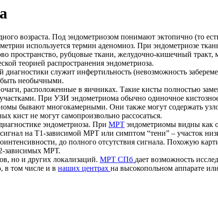
а
дного возраста. Под эндометриозом понимают эктопично (то е
ометрии используется термин аденомиоз. При эндометриозе тка
ово пространство, рубцовые ткани, желудочно-кишечный тракт, 
ской теорией распространения эндометриоза.
ой диагностики служит инфертильность (невозможность заберем
 быть необычными.
очаги, расположенные в яичниках. Такие кисты полностью заме
участками. При УЗИ эндометриома обычно одиночное кистозное
иомы бывают многокамерными. Они также могут содержать узлов
ых кист не могут самопроизвольно рассосаться.
 диагностике эндометриоза. При
МРТ
эндометриомы видны как об
игнал на Т1-зависимой МРТ или симптом “тени” – участок низ
интенсивности, до полного отсутствия сигнала. Похожую карти
Т2-зависимых МРТ.
ов, но и других локализаций.
МРТ СПб
дает возможность иссле
, в том числе и в
наших центрах
на высокопольном аппарате ил