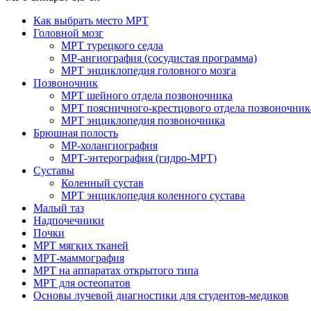
Как выбрать место МРТ
Головной мозг
МРТ турецкого седла
МР-ангиография (сосудистая программа)
МРТ энциклопедия головного мозга
Позвоночник
МРТ шейного отдела позвоночника
МРТ поясничного-крестцового отдела позвоночник
МРТ энциклопедия позвоночника
Брюшная полость
МР-холангиография
МРТ-энтерография (гидро-МРТ)
Суставы
Коленный сустав
МРТ энциклопедия коленного сустава
Малый таз
Надпочечники
Почки
МРТ мягких тканей
МРТ-маммография
МРТ на аппаратах открытого типа
МРТ для остеопатов
Основы лучевой диагностики для студентов-медиков