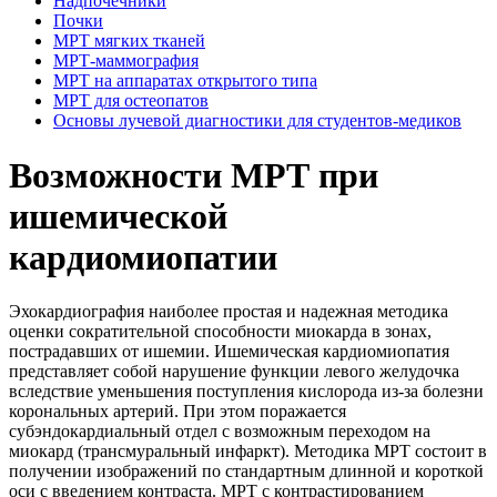
Надпочечники
Почки
МРТ мягких тканей
МРТ-маммография
МРТ на аппаратах открытого типа
МРТ для остеопатов
Основы лучевой диагностики для студентов-медиков
Возможности МРТ при
ишемической
кардиомиопатии
Эхокардиография наиболее простая и надежная методика
оценки сократительной способности миокарда в зонах,
пострадавших от ишемии. Ишемическая кардиомиопатия
представляет собой нарушение функции левого желудочка
вследствие уменьшения поступления кислорода из-за болезни
корональных артерий. При этом поражается
субэндокардиальный отдел с возможным переходом на
миокард (трансмуральный инфаркт). Методика МРТ состоит в
получении изображений по стандартным длинной и короткой
оси с введением контраста. МРТ с контрастированием