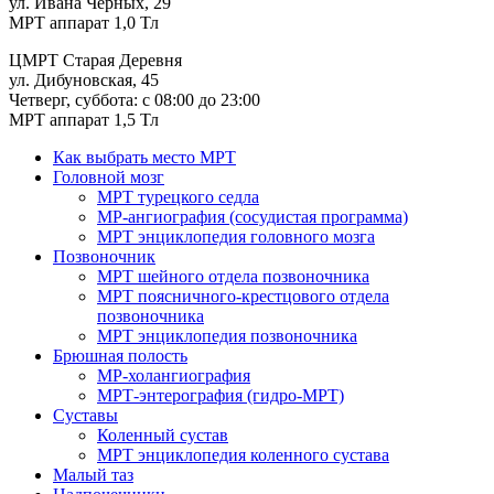
ул. Ивана Черных, 29
МРТ аппарат 1,0 Тл
ЦМРТ Старая Деревня
ул. Дибуновская, 45
Четверг, суббота: с 08:00 до 23:00
МРТ аппарат 1,5 Тл
Как выбрать место МРТ
Головной мозг
МРТ турецкого седла
МР-ангиография (сосудистая программа)
МРТ энциклопедия головного мозга
Позвоночник
МРТ шейного отдела позвоночника
МРТ поясничного-крестцового отдела
позвоночника
МРТ энциклопедия позвоночника
Брюшная полость
МР-холангиография
МРТ-энтерография (гидро-МРТ)
Суставы
Коленный сустав
МРТ энциклопедия коленного сустава
Малый таз