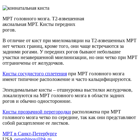
МРТ головного мозга. Т2-взвешенная
аксиальная МРТ. Кисты передних
рогов.
В отличие от кист при миеломаляции на Т2-взвешенных МРТ
нет четких границ, кроме того, они чаще встречаются за
задними рогами. У передних рогов бывают небольшие
участки незавершенной миелинизации, но они четко при МРТ
отграничены от желудочков.
Кисты сосудистого сплетения
при МРТ головного мозга
имеют типичное расположение и часто кальцифицируются.
Эпендимальные кисты – отшнуровка выстилки желудочков,
локализуются на МРТ головного мозга в области задних
рогов и обычно односторонние.
Кисты прозрачной перегородки
расположена при МРТ
головного мозга четко по середине, так как они представляют
собой расщепление ее листков.
МРТ в Санкт-Петербурге
USA
ostarshinov@bk.ru