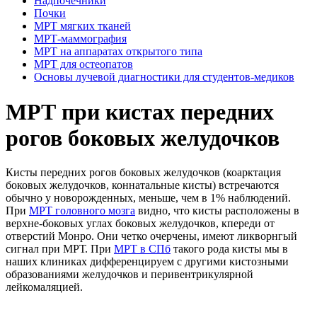
Надпочечники
Почки
МРТ мягких тканей
МРТ-маммография
МРТ на аппаратах открытого типа
МРТ для остеопатов
Основы лучевой диагностики для студентов-медиков
МРТ при кистах передних
рогов боковых желудочков
Кисты передних рогов боковых желудочков (коарктация
боковых желудочков, коннатальные кисты) встречаются
обычно у новорожденных, меньше, чем в 1% наблюдений.
При
МРТ головного мозга
видно, что кисты расположены в
верхне-боковых углах боковых желудочков, кпереди от
отверстий Монро. Они четко очерчены, имеют ликворнгый
сигнал при МРТ. При
МРТ в СПб
такого рода кисты мы в
наших клиниках дифференцируем с другими кистозными
образованиями желудочков и перивентрикулярной
лейкомаляцией.