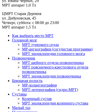
ул. Ивана Черных, 29
МРТ аппарат 1,0 Тл
ЦМРТ Старая Деревня
ул. Дибуновская, 45
Четверг, суббота: с 08:00 до 23:00
МРТ аппарат 1,5 Тл
Как выбрать место МРТ
Головной мозг
МРТ турецкого седла
МР-ангиография (сосудистая программа)
МРТ энциклопедия головного мозга
Позвоночник
МРТ шейного отдела позвоночника
МРТ поясничного-крестцового отдела
позвоночника
МРТ энциклопедия позвоночника
Брюшная полость
МР-холангиография
МРТ-энтерография (гидро-МРТ)
Суставы
Коленный сустав
МРТ энциклопедия коленного сустава
Малый таз