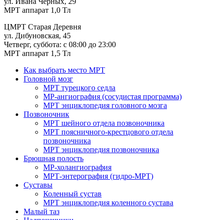
ул. Ивана Черных, 29
МРТ аппарат 1,0 Тл
ЦМРТ Старая Деревня
ул. Дибуновская, 45
Четверг, суббота: с 08:00 до 23:00
МРТ аппарат 1,5 Тл
Как выбрать место МРТ
Головной мозг
МРТ турецкого седла
МР-ангиография (сосудистая программа)
МРТ энциклопедия головного мозга
Позвоночник
МРТ шейного отдела позвоночника
МРТ поясничного-крестцового отдела
позвоночника
МРТ энциклопедия позвоночника
Брюшная полость
МР-холангиография
МРТ-энтерография (гидро-МРТ)
Суставы
Коленный сустав
МРТ энциклопедия коленного сустава
Малый таз