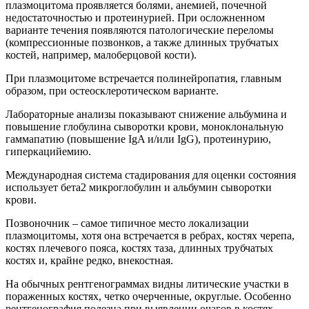
плазмоцитома проявляется болями, анемией, почечной
недостаточностью и протеинурией. При осложненном
варианте течения появляются патологические переломы
(компрессионные позвонков, а также длинных трубчатых
костей, например, малоберцовой кости).
При плазмоцитоме встречается полинейропатия, главным
образом, при остеосклеротическом варианте.
Лабораторные анализы показывают снижение альбумина и
повышение глобулина сыворотки крови, моноклональную
гаммапатию (повышение IgA и/или IgG), протеинурию,
гиперкацийемию.
Международная система стадирования для оценки состояния
использует бета2 микроглобулин и альбумин сыворотки
крови.
Позвоночник – самое типичное место локализации
плазмоцитомы, хотя она встречается в ребрах, костях черепа,
костях плечевого пояса, костях таза, длинных трубчатых
костях и, крайне редко, внекостная.
На обычных рентгенограммах видны литические участки в
пораженных костях, четко очерченные, округлые. Особенно
рентгенография полезна при выявлении очагов в костях