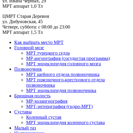
ул. Ивана Черных, 29
МРТ аппарат 1,0 Тл
ЦМРТ Старая Деревня
ул. Дибуновская, 45
Четверг, суббота: с 08:00 до 23:00
МРТ аппарат 1,5 Тл
Как выбрать место МРТ
Головной мозг
МРТ турецкого седла
МР-ангиография (сосудистая программа)
МРТ энциклопедия головного мозга
Позвоночник
МРТ шейного отдела позвоночника
МРТ поясничного-крестцового отдела
позвоночника
МРТ энциклопедия позвоночника
Брюшная полость
МР-холангиография
МРТ-энтерография (гидро-МРТ)
Суставы
Коленный сустав
МРТ энциклопедия коленного сустава
Малый таз