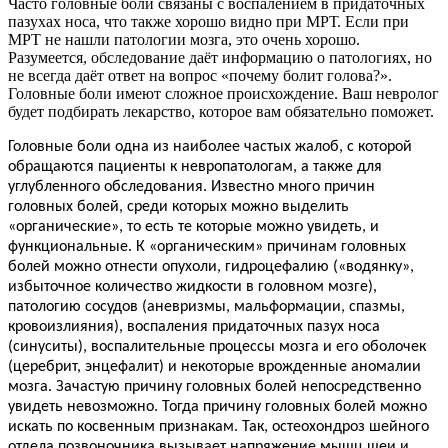
Часто головные боли связаны с воспалением в придаточных
пазухах носа, что также хорошо видно при МРТ. Если при
МРТ не нашли патологии мозга, это очень хорошо.
Разумеется, обследование даёт информацию о патологиях, но
не всегда даёт ответ на вопрос «почему болит голова?».
Головные боли имеют сложное происхождение. Ваш невролог
будет подбирать лекарство, которое вам обязательно поможет.
Головные боли одна из наиболее частых жалоб, с которой
обращаются пациенты к невропатологам, а также для
углубленного обследования. Известно много причин
головных болей, среди которых можно выделить
«органические», то есть те которые можно увидеть, и
функциональные. К «органическим» причинам головных
болей можно отнести опухоли, гидроцефалию («водянку»,
избыточное количество жидкости в головном мозге),
патологию сосудов (аневризмы, мальформации, спазмы,
кровоизлияния), воспаления придаточных пазух носа
(синуситы), воспалительные процессы мозга и его оболочек
(церебрит, энцефалит) и некоторые врожденные аномалии
мозга. Зачастую причину головных болей непосредственно
увидеть невозможно. Тогда причину головных болей можно
искать по косвенным признакам. Так, остеохондроз шейного
отдела позвоночника вызывает напряжение мышц шеи и