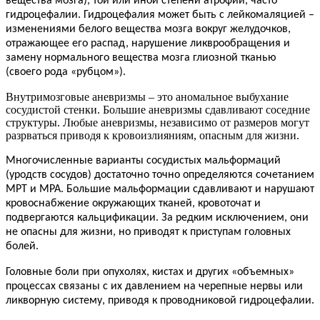
вещества мозга), той или иной степени атрофии, часто
гидроцефалии. Гидроцефалия может быть с лейкомаляцией –
изменениями белого вещества мозга вокруг желудочков,
отражающее его распад, нарушение ликврообращения и
замену нормального вещества мозга глиозной тк
анью
(своего рода «рубцом»).
Внутримозговые аневризмы – это аномальное выбухание
сосудистой стенки. Большие аневризмы сдавливают соседние
структуры. Любые аневризмы, независимо от размеров могут
разрваться приводя к кровоизлияниям, опасным для жизни.
Многочисленные варианты сосудистых мальформаций
(уродств сосудов) достаточно точно определяются сочетанием
МРТ и МРА. Большие мальформации сдавливают и нарушают
кровоснабжение окружающих тканей, кровоточат и
подвергаются кальцификации. За редким исключением, они
не опасны для жизни, но приводят к приступам головных
болей.
Головные боли при опухолях, кистах и других «объемных»
процессах связаны с их давлением на черепные нервы или
ликворную систему, приводя к проводниковой гидроцефалии.