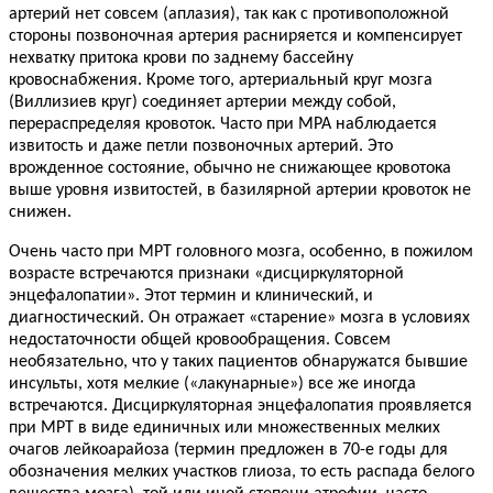
артерий нет совсем (аплазия), так как с противоположной
стороны позвоночная артерия расниряется и компенсирует
нехватку притока крови по заднему бассейну
кровоснабжения. Кроме того, артериальный круг мозга
(Виллизиев круг) соединяет артерии между собой,
перераспределяя кровоток. Часто при МРА наблюдается
извитость и даже петли позвоночных артерий. Это
врожденное состояние, обычно не снижающее кровотока
выше уровня извитостей, в базилярной артерии кровоток не
снижен.
Очень часто при МРТ головного мозга, особенно, в пожилом
возрасте встречаются признаки «дисциркуляторной
энцефалопатии». Этот термин и клинический, и
диагностический. Он отражает «старение» мозга в условиях
недостаточности общей кровообращения. Совсем
необязательно, что у таких пациентов обнаружатся бывшие
инсульты, хотя мелкие («лакунарные») все же иногда
встречаются. Дисциркуляторная энцефалопатия проявляется
при МРТ в виде единичных или множественных мелких
очагов лейкоарайоза (термин предложен в 70-е годы для
обозначения мелких участков глиоза, то есть распада белого