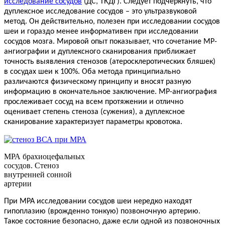
исследование сосудов
(ДС, ТКДГ). Следует подчеркнуть, что
дуплексное исследование сосудов – это ультразвуковой
метод. Он действительно, полезен при исследовании сосудов
шеи и гораздо менее информативен при исследовании
сосудов мозга. Мировой опыт показывает, что сочетание МР-
ангиографии и дуплексного сканирования приближает
точность выявления стенозов (атеросклеротических бляшек)
в сосудах шеи к 100%. Оба метода принципиально
различаются физическому принципу и вносят разную
информацию в окончательное заключение. МР-ангиография
прослеживает сосуд на всем протяжении и отлично
оценивает степень стеноза (сужения), а дуплексное
сканирование характеризует параметры кровотока.
МРА брахиоцефальных
сосудов. Стеноз
внутренней сонной
артерии
При МРА исследовании сосудов шеи нередко находят
гипоплазию (врожденно тонкую) позвоночную артерию.
Такое состояние безопасно, даже если одной из позвоночных