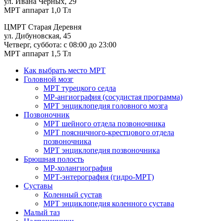
ул. Ивана Черных, 29
МРТ аппарат 1,0 Тл
ЦМРТ Старая Деревня
ул. Дибуновская, 45
Четверг, суббота: с 08:00 до 23:00
МРТ аппарат 1,5 Тл
Как выбрать место МРТ
Головной мозг
МРТ турецкого седла
МР-ангиография (сосудистая программа)
МРТ энциклопедия головного мозга
Позвоночник
МРТ шейного отдела позвоночника
МРТ поясничного-крестцового отдела
позвоночника
МРТ энциклопедия позвоночника
Брюшная полость
МР-холангиография
МРТ-энтерография (гидро-МРТ)
Суставы
Коленный сустав
МРТ энциклопедия коленного сустава
Малый таз