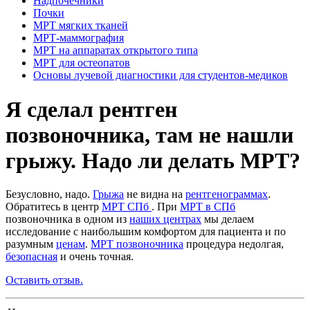
Надпочечники
Почки
МРТ мягких тканей
МРТ-маммография
МРТ на аппаратах открытого типа
МРТ для остеопатов
Основы лучевой диагностики для студентов-медиков
Я сделал рентген
позвоночника, там не нашли
грыжу. Надо ли делать МРТ?
Безусловно, надо.
Грыжа
не видна на
рентгенограммах
.
Обратитесь в центр
МРТ СПб
. При
МРТ в СПб
позвоночника в одном из
наших центрах
мы делаем
исследование с наибольшим комфортом для пациента и по
разумным
ценам
.
МРТ позвоночника
процедура недолгая,
безопасная
и очень точная.
Оставить отзыв.