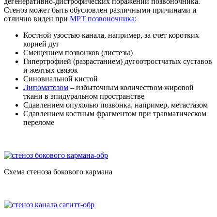
дегенеративно-дистрофических поражений позвоночника.
Стеноз может быть обусловлен различными причинами и
отлично виден при
МРТ позвоночника
:
Костной узостью канала, например, за счет коротких
корней дуг
Смещением позвонков (листезы)
Гипертрофией (разрастанием) дугоотростчатых суставов
и желтых связок
Синовиальной кистой
Липоматозом
– избыточным количеством жировой
ткани в эпидуральном пространстве
Сдавлением опухолью позвонка, например, метастазом
Сдавлением костным фрагментом при травматическом
переломе
Схема стеноза бокового кармана