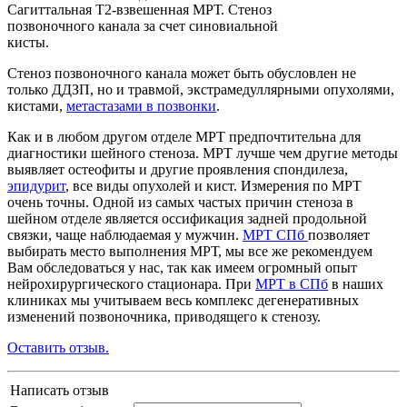
Сагиттальная Т2-взвешенная МРТ. Стеноз
позвоночного канала за счет синовиальной
кисты.
Стеноз позвоночного канала может быть обусловлен не
только ДДЗП, но и травмой, экстрамедуллярными опухолями,
кистами,
метастазами в позвонки
.
Как и в любом другом отделе МРТ предпочтительна для
диагностики шейного стеноза. МРТ лучше чем другие методы
выявляет остеофиты и другие проявления спондилеза,
эпидурит
, все виды опухолей и кист. Измерения по МРТ
очень точны. Одной из самых частых причин стеноза в
шейном отделе является оссификация задней продольной
связки, чаще наблюдаемая у мужчин.
МРТ СПб
позволяет
выбирать место выполнения МРТ, мы все же рекомендуем
Вам обследоваться у нас, так как имеем огромный опыт
нейрохирургического стационара. При
МРТ в СПб
в наших
клиниках мы учитываем весь комплекс дегенеративных
изменений позвоночника, приводящего к стенозу.
Оставить отзыв.
Написать отзыв