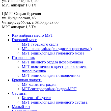
ул. Ивана Черных, 29
МРТ аппарат 1,0 Тл
ЦМРТ Старая Деревня
ул. Дибуновская, 45
Четверг, суббота: с 08:00 до 23:00
МРТ аппарат 1,5 Тл
Как выбрать место МРТ
Головной мозг
МРТ турецкого седла
МР-ангиография (сосудистая программа)
МРТ энциклопедия головного мозга
Позвоночник
МРТ шейного отдела позвоночника
МРТ поясничного-крестцового отдела
позвоночника
МРТ энциклопедия позвоночника
Брюшная полость
МР-холангиография
МРТ-энтерография (гидро-МРТ)
Суставы
Коленный сустав
МРТ энциклопедия коленного сустава
Малый таз