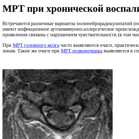
МРТ при хронической воспал
Встречаются различные варианты полинейрорадикулопатий (по
имеют инфекционное аутоимммунно-аллергическое происхожде
проявления связаны с нарушением чувствительности (в том чи
При
МРТ головного мозга
часто выявляются очаги, практичес
зонам. Такие же очаги при
МРТ позвоночника
выявляются в сп