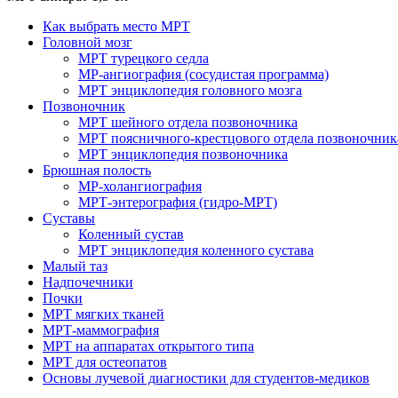
Как выбрать место МРТ
Головной мозг
МРТ турецкого седла
МР-ангиография (сосудистая программа)
МРТ энциклопедия головного мозга
Позвоночник
МРТ шейного отдела позвоночника
МРТ поясничного-крестцового отдела позвоночник
МРТ энциклопедия позвоночника
Брюшная полость
МР-холангиография
МРТ-энтерография (гидро-МРТ)
Суставы
Коленный сустав
МРТ энциклопедия коленного сустава
Малый таз
Надпочечники
Почки
МРТ мягких тканей
МРТ-маммография
МРТ на аппаратах открытого типа
МРТ для остеопатов
Основы лучевой диагностики для студентов-медиков