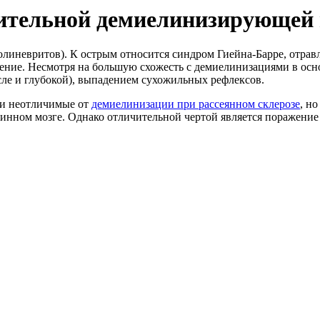
ительной демиелинизирующей
линевритов). К острым относится синдром Гиейна-Барре, отрав
ние. Несмотря на большую схожесть с демиелинизациями в осн
сле и глубокой), выпадением сухожильных рефлексов.
ки неотличимые от
демиелинизации при рассеянном склерозе
, н
инном мозге. Однако отличительной чертой является поражение