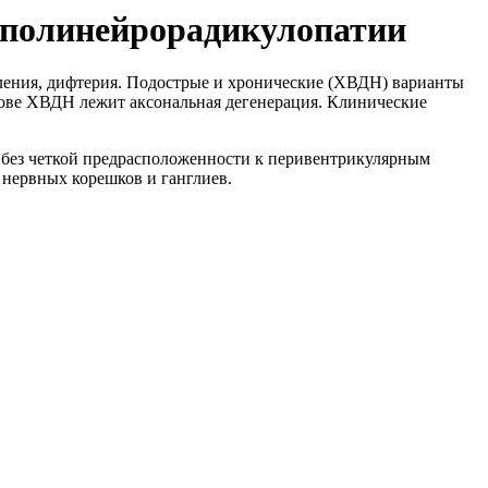
 полинейрорадикулопатии
ления, дифтерия. Подострые и хронические (ХВДН) варианты
ове ХВДН лежит аксональная дегенерация. Клинические
о без четкой предрасположенности к перивентрикулярным
 нервных корешков и ганглиев.