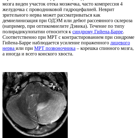
мозга виден участок отека мозжечка, часто компрессия 4
желудочка с проводниковой гидроцефалией. Неврит
зрительного нерва может рассматриваться как
демиелинизация при ОДЭМ или дебют рассеянного склероза
(например, при оптикомиелите Дэвика). Течение по типу
полирадикулопатии относится к
синдрому Гийена-Барре
.
Соответственно при МРТ с контрастированием при синдроме
Гийена-Барре наблюдается усиление пораженного
лицевого
нерва
или при
МРТ позвоночника
– корешка спинного мозга,
а иногда и всего конского хвоста.