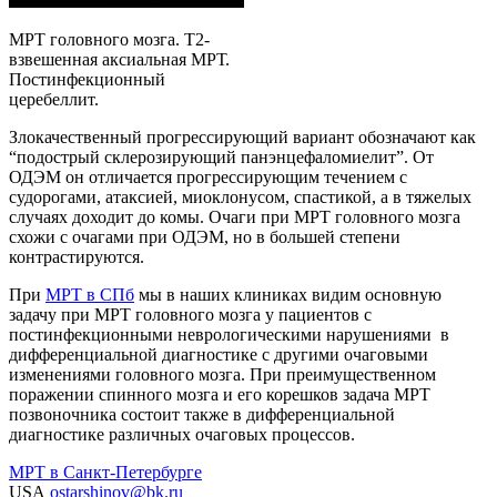
МРТ головного мозга. Т2-
взвешенная аксиальная МРТ.
Постинфекционный
церебеллит.
Злокачественный прогрессирующий вариант обозначают как
“подострый склерозирующий панэнцефаломиелит”. От
ОДЭМ он отличается прогрессирующим течением с
судорогами, атаксией, миоклонусом, спастикой, а в тяжелых
случаях доходит до комы. Очаги при МРТ головного мозга
схожи с очагами при ОДЭМ, но в большей степени
контрастируются.
При
МРТ в СПб
мы в наших клиниках видим основную
задачу при МРТ головного мозга у пациентов с
постинфекционными неврологическими нарушениями в
дифференциальной диагностике с другими очаговыми
изменениями головного мозга. При преимущественном
поражении спинного мозга и его корешков задача МРТ
позвоночника состоит также в дифференциальной
диагностике различных очаговых процессов.
МРТ в Санкт-Петербурге
USA
ostarshinov@bk.ru