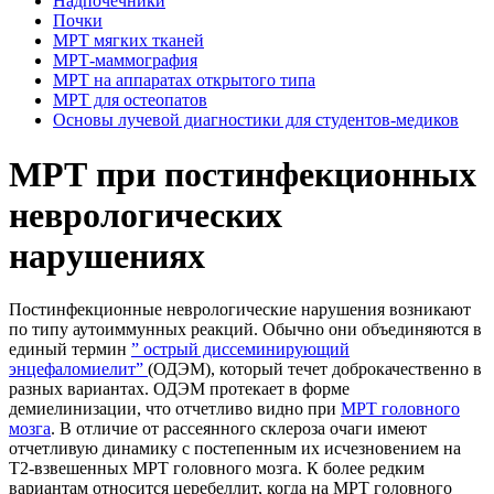
Надпочечники
Почки
МРТ мягких тканей
МРТ-маммография
МРТ на аппаратах открытого типа
МРТ для остеопатов
Основы лучевой диагностики для студентов-медиков
МРТ при постинфекционных
неврологических
нарушениях
Постинфекционные неврологические нарушения возникают
по типу аутоиммунных реакций. Обычно они объединяются в
единый термин
” острый диссеминирующий
энцефаломиелит”
(ОДЭМ), который течет доброкачественно в
разных вариантах. ОДЭМ протекает в форме
демиелинизации, что отчетливо видно при
МРТ головного
мозга
. В отличие от рассеянного склероза очаги имеют
отчетливую динамику с постепенным их исчезновением на
Т2-взвешенных МРТ головного мозга. К более редким
вариантам относится церебеллит, когда на МРТ головного