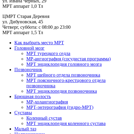
ул. Ивана Черных, 29
МРТ аппарат 1,0 Тл
ЦМРТ Старая Деревня
ул. Дибуновская, 45
Четверг, суббота: с 08:00 до 23:00
МРТ аппарат 1,5 Тл
Как выбрать место МРТ
Головной мозг
МРТ турецкого седла
МР-ангиография (сосудистая программа)
МРТ энциклопедия головного мозга
Позвоночник
МРТ шейного отдела позвоночника
МРТ поясничного-крестцового отдела
позвоночника
МРТ энциклопедия позвоночника
Брюшная полость
МР-холангиография
МРТ-энтерография (гидро-МРТ)
Суставы
Коленный сустав
МРТ энциклопедия коленного сустава
Малый таз