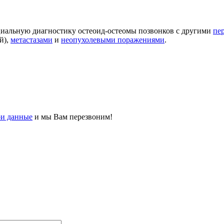
альную диагностику остеоид-остеомы позвонков с другими
пе
й),
метастазами
и
неопухолевыми поражениями
.
ои данные
и мы Вам перезвоним!