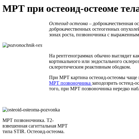
МРТ при остеоид-остеоме тел
Остеоид остеома
– доброкачественная ос
доброкачественных остеогенных опухоле
зонах роста, позвоночника с выраженным
На рентгенограммах обычно выглядит как
кортикального или эндостального склер
склеротическим реактивным ободком.
При МРТ картина остеоид-остеомы чаще не
МРТ позвоночника
заподозрить остеид-
того, при МРТ позвоночника нередко наб
МРТ позвоночника. Т2-
взвешенная сагиттальная МРТ
типа STIR. Остеоид-остеома.