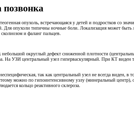
а позвонка
теогенная опухоль, встречающаяся у детей и подростков со зна
й. Для опухоли типичны ночные боли. Локализация может быть 
 сколиозом и фаланг пальцев.
 небольшой округлый дефект сниженной плотности (центральный
оза. На УЗИ центральный узел гиперваскулярный. При КТ виден
специфическая, так как центральный узел не всегда виден, в то
остеому можно по гипоинтенсивному узлу (минеральный центр),
людается кольцо реактивного склероза.