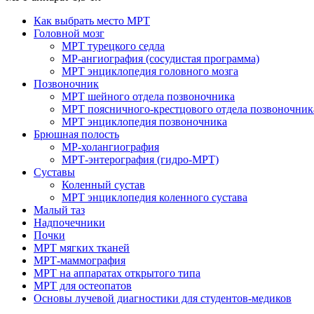
Как выбрать место МРТ
Головной мозг
МРТ турецкого седла
МР-ангиография (сосудистая программа)
МРТ энциклопедия головного мозга
Позвоночник
МРТ шейного отдела позвоночника
МРТ поясничного-крестцового отдела позвоночник
МРТ энциклопедия позвоночника
Брюшная полость
МР-холангиография
МРТ-энтерография (гидро-МРТ)
Суставы
Коленный сустав
МРТ энциклопедия коленного сустава
Малый таз
Надпочечники
Почки
МРТ мягких тканей
МРТ-маммография
МРТ на аппаратах открытого типа
МРТ для остеопатов
Основы лучевой диагностики для студентов-медиков