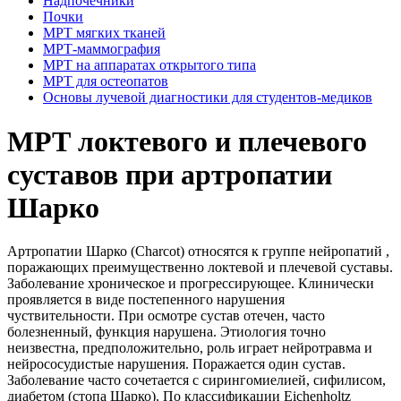
Надпочечники
Почки
МРТ мягких тканей
МРТ-маммография
МРТ на аппаратах открытого типа
МРТ для остеопатов
Основы лучевой диагностики для студентов-медиков
МРТ локтевого и плечевого
суставов при артропатии
Шарко
Артропатии Шарко (
Charcot) относятся
к группе нейропатий ,
поражающих преимущественно локтевой и плечевой суставы.
Заболевание хроническое и прогрессирующее. Клинически
проявляется в виде постепенного нарушения
чуствительности. При осмотре сустав отечен, часто
болезненный, функция нарушена. Этиология точно
неизвестна, предположительно, роль играет нейротравма и
нейрососудистые нарушения. Поражается один сустав.
Заболевание часто сочетается с сирингомиелией, сифилисом,
диабетом (стопа Шарко). По классификации
Eichenholtz