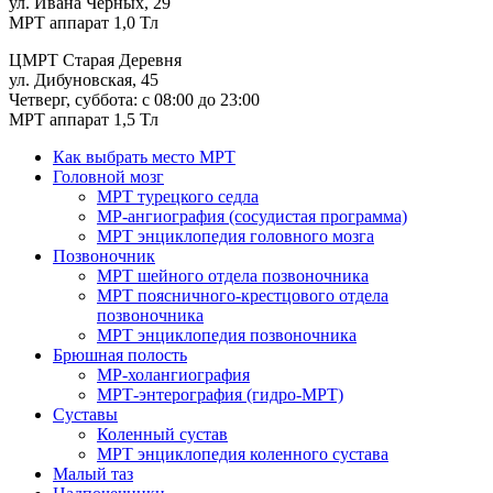
ул. Ивана Черных, 29
МРТ аппарат 1,0 Тл
ЦМРТ Старая Деревня
ул. Дибуновская, 45
Четверг, суббота: с 08:00 до 23:00
МРТ аппарат 1,5 Тл
Как выбрать место МРТ
Головной мозг
МРТ турецкого седла
МР-ангиография (сосудистая программа)
МРТ энциклопедия головного мозга
Позвоночник
МРТ шейного отдела позвоночника
МРТ поясничного-крестцового отдела
позвоночника
МРТ энциклопедия позвоночника
Брюшная полость
МР-холангиография
МРТ-энтерография (гидро-МРТ)
Суставы
Коленный сустав
МРТ энциклопедия коленного сустава
Малый таз