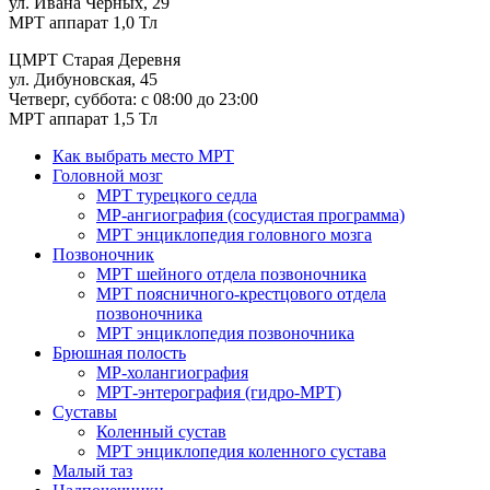
ул. Ивана Черных, 29
МРТ аппарат 1,0 Тл
ЦМРТ Старая Деревня
ул. Дибуновская, 45
Четверг, суббота: с 08:00 до 23:00
МРТ аппарат 1,5 Тл
Как выбрать место МРТ
Головной мозг
МРТ турецкого седла
МР-ангиография (сосудистая программа)
МРТ энциклопедия головного мозга
Позвоночник
МРТ шейного отдела позвоночника
МРТ поясничного-крестцового отдела
позвоночника
МРТ энциклопедия позвоночника
Брюшная полость
МР-холангиография
МРТ-энтерография (гидро-МРТ)
Суставы
Коленный сустав
МРТ энциклопедия коленного сустава
Малый таз