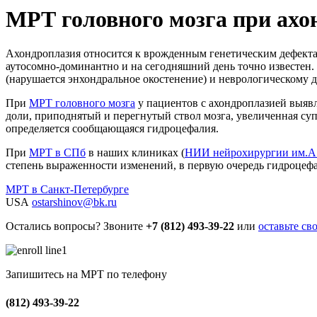
МРТ головного мозга при ахо
Ахондроплазия относится к врожденным генетическим дефектам
аутосомно-доминантно и на сегодняшний день точно известен.
(нарушается энхондральное окостенение) и неврологическому 
При
МРТ головного мозга
у пациентов с ахондроплазией выяв
доли, приподнятый и перегнутый ствол мозга, увеличенная су
определяется сообщающаяся гидроцефалия.
При
МРТ в СПб
в наших клиниках (
НИИ нейрохирургии им.А
степень выраженности изменений, в первую очередь гидроцеф
МРТ в Санкт-Петербурге
USA
ostarshinov@bk.ru
Остались вопросы? Звоните
+7 (812) 493-39-22
или
оставьте св
Запишитесь на МРТ по телефону
(812) 493-39-22