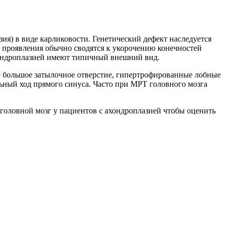
я) в виде карликовости. Генетический дефект наследуется
е проявления обычно сводятся к укорочению конечностей
ахондроплазией имеют типичный внешний вид.
е большое затылочное отверстие, гипертрофированные лобные
ьный ход прямого синуса. Часто при МРТ головного мозга
головной мозг у пациентов с ахондроплазией чтобы оценить