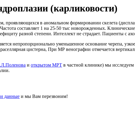
ндроплазии (карликовости)
, проявляющихся в аномальном формировании скелета (дисплази
 Частота составляет 1 на 25-50 тыс новорожденных. Клинически
дефициту разной степени. Интеллект не страдает. Пациенты с 
ляется непропорционально уменьшенное основание черепа, узко
праселлярная цистерна, При МР венографии отмечается вертикал
.Л.Поленова
и
открытом МРТ
в частной клинике) мы исследуем 
алии.
ои данные
и мы Вам перезвоним!