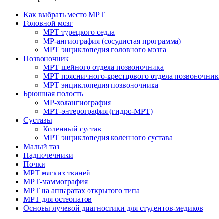
Как выбрать место МРТ
Головной мозг
МРТ турецкого седла
МР-ангиография (сосудистая программа)
МРТ энциклопедия головного мозга
Позвоночник
МРТ шейного отдела позвоночника
МРТ поясничного-крестцового отдела позвоночник
МРТ энциклопедия позвоночника
Брюшная полость
МР-холангиография
МРТ-энтерография (гидро-МРТ)
Суставы
Коленный сустав
МРТ энциклопедия коленного сустава
Малый таз
Надпочечники
Почки
МРТ мягких тканей
МРТ-маммография
МРТ на аппаратах открытого типа
МРТ для остеопатов
Основы лучевой диагностики для студентов-медиков