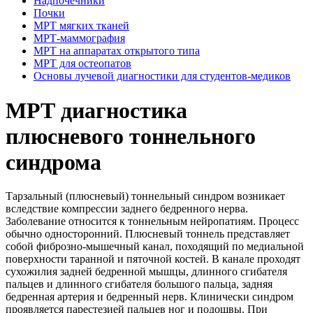
Надпочечники
Почки
МРТ мягких тканей
МРТ-маммография
МРТ на аппаратах открытого типа
МРТ для остеопатов
Основы лучевой диагностики для студентов-медиков
МРТ диагностика
плюсневого тоннельного
синдрома
Тарзальный (плюсневый) тоннельный синдром возникает
вследствие компрессии заднего бедренного нерва.
Заболевание относится к тоннельным нейропатиям. Процесс
обычно односторонний. Плюсневый тоннель представляет
собой фиброзно-мышечный канал, походящий по медиальной
поверхности таранной и пяточной костей. В канале проходят
сухожилия задней бедренной мышцы, длинного сгибателя
пальцев и длинного сгибателя большого пальца, задняя
бедренная артерия и бедренный нерв. Клинически синдром
проявляется парестезией пальцев ног и подошвы. При