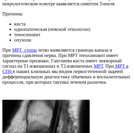
неврологическом осмотре выявляется симптом Тинеля.
Причины:
киста
идиопатическая (неясной этиологии)
теносиновит
опухоли
При
МРТ стопы
четко выявляются границы канала и
причины сдавления нерва. При МРТ теносиновит имеет
характерные признаки. Ганглиева киста имеет ликворный
сигнал на Т1-взвешенных и Т2-взвешенных
МРТ
. При
МРТ в
СПб
в наших клиниках мы видим первостепенной задачей
дифференциальную диагностику объемных и воспалительных
процессов, при которых тактика лечения различна.