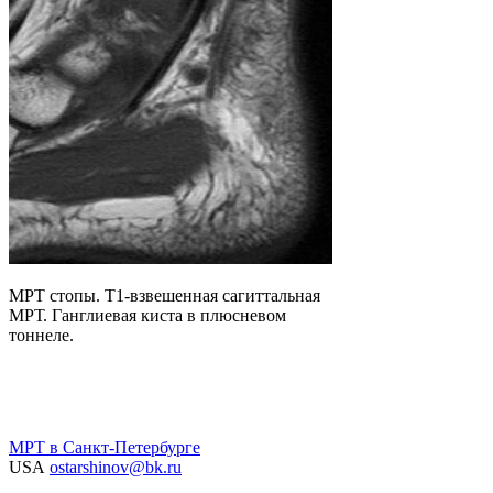
МРТ стопы. Т1-взвешенная сагиттальная
МРТ. Ганглиевая киста в плюсневом
тоннеле.
МРТ в Санкт-Петербурге
USA
ostarshinov@bk.ru