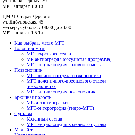
ул. Ивана Черных, 29
МРТ аппарат 1,0 Тл
ЦМРТ Старая Деревня
ул. Дибуновская, 45
Четверг, суббота: с 08:00 до 23:00
МРТ аппарат 1,5 Тл
Как выбрать место МРТ
Головной мозг
МРТ турецкого седла
МР-ангиография (сосудистая программа)
МРТ энциклопедия головного мозга
Позвоночник
МРТ шейного отдела позвоночника
МРТ поясничного-крестцового отдела
позвоночника
МРТ энциклопедия позвоночника
Брюшная полость
МР-холангиография
МРТ-энтерография (гидро-МРТ)
Суставы
Коленный сустав
МРТ энциклопедия коленного сустава
Малый таз