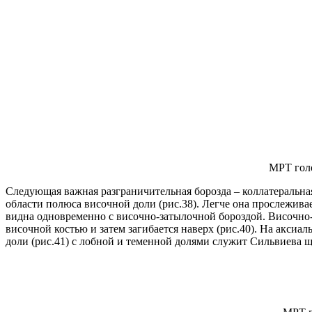
МРТ голо
Следующая важная разграничительная борозда – коллатеральная 
области полюса височной доли (рис.38). Легче она прослеживае
видна одновременно с височно-затылочной бороздой. Височно-за
височной костью и затем загибается наверх (рис.40). На акси
доли (рис.41) с лобной и теменной долями служит Сильвиева ще