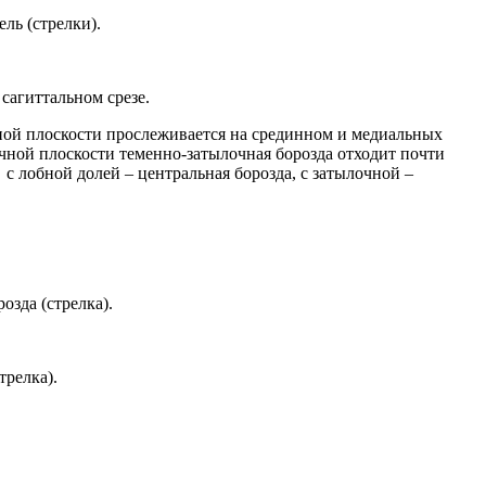
ль (стрелки).
сагиттальном срезе.
альной плоскости прослеживается на срединном и медиальных
ечной плоскости теменно-затылочная борозда отходит почти
с лобной долей – центральная борозда, с затылочной –
зда (стрелка).
трелка).