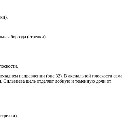
ки).
ная борозда (стрелки).
лоскости.
едне-заднем направлении (рис.32). В аксиальной плоскости сама
и. Сильвиева щель отделяет лобную и теменную доли от
стрелки).