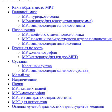
Как выбрать место МРТ
Головной мозг
МРТ турецкого седла
МР-ангиография (сосудистая программа)
МРТ энциклопедия головного мозга
Позвоночник
МРТ шейного отдела позвоночника
МРТ поясничного-крестцового отдела позвоночник
МРТ энциклопедия позвоночника
Брюшная полость
МР-холангиография
МРТ-энтерография (гидро-МРТ)
Суставы
Коленный сустав
МРТ энциклопедия коленного сустава
Малый таз
Надпочечники
Почки
МРТ мягких тканей
МРТ-маммография
МРТ на аппаратах открытого типа
МРТ для остеопатов
Основы лучевой диагностики для студентов-медиков