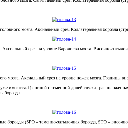
оловного мозга. Сагиттальный срез. Коллатеральная борозда (стр
оловного мозга. Аксиальный срез. Коллатеральная борозда (стр
 Аксиальный срез на уровне Варолиева моста. Височно-затылочн
го мозга. Аксиальный срез на уровне ножек мозга. Границы ви
 уже имеются. Границей с теменной долей служит расположенная
я борозда.
е борозды (SPO – теменно-затылочная борозда, STO – височно-з