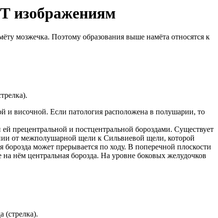
РТ изображениям
ёту мозжечка. Поэтому образования выше намёта относятся к
трелка).
й и височной. Если патология расположена в полушарии, то
ми ей прецентральной и постцентральной бороздами. Существует
ении от межполушарной щели к Сильвиевой щели, которой
ая борозда может прерывается по ходу. В поперечной плоскости
 на нём центральная борозда. На уровне боковых желудочков
 (стрелка).