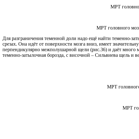
МРТ головног
МРТ головного мозг
Для разграничения теменной доли надо ещё найти теменно-затыл
срезах. Она идёт от поверхности мозга вниз, имеет значитель
перпендикулярно межполушарной щели (рис.36) и даёт много м
теменно-затылочная борозда, с височной – Сильвиева щель и ве
МРТ головного
МРТ гол