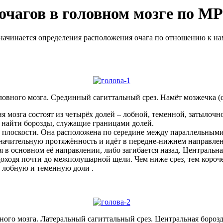
очагов в головном мозге по М
начинается определения расположения очага по отношению к нам
овного мозга. Срединный сагиттальный срез. Намёт мозжечка (с
мозга состоят из четырёх долей – лобной, теменной, затылочно
до найти борозды, служащие границами долей.
ьной плоскости. Она расположена по середине между параллельны
 значительную протяжённость и идёт в передне-нижнем направл
я в основном её направлении, либо загибается назад. Центральн
оходя почти до межполушарной щели. Чем ниже срез, тем короче
т лобную и теменную доли .
ого мозга. Латеральный сагиттальный срез. Центральная борозда