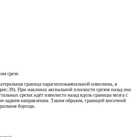
ом срезе.
е-латеральная граница парагиппокампальной извилины, в
(рис.39). При наклонах аксиальной плоскости срезов назад она
ттальных срезах идёт извилисто назад вдоль границы мозга с
едне-заднем направлении. Таким образом, границей височной
ральная борозда.