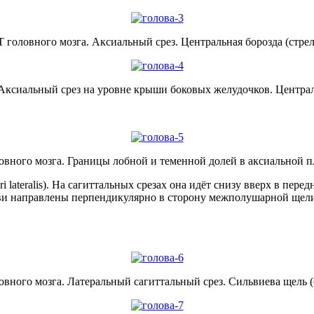
 головного мозга. Аксиальный срез. Центральная борозда (стрел
Аксиальный срез на уровне крыши боковых желудочков. Централь
вного мозга. Границы лобной и теменной долей в аксиальной п
i lateralis). На сагиттальных срезах она идёт снизу вверх в пер
ветви направлены перпендикулярно в сторону межполушарной щел
вного мозга. Латеральный сагиттальный срез. Сильвиева щель (