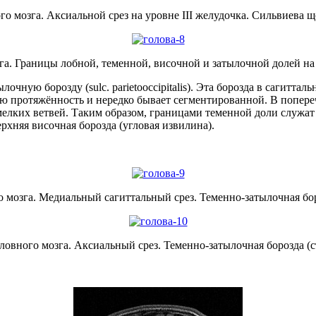
о мозга. Аксиальной срез на уровне III желудочка. Сильвиева ще
а. Границы лобной, теменной, височной и затылочной долей на 
очную борозду (sulc. parietooccipitalis). Эта борозда в сагитт
ную протяжённость и нередко бывает сегментированной. В попер
елких ветвей. Таким образом, границами теменной доли служат 
рхняя височная борозда (угловая извилина).
 мозга. Медиальный сагиттальный срез. Теменно-затылочная боро
овного мозга. Аксиальный срез. Теменно-затылочная борозда (с