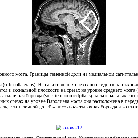
вного мозга. Границы теменной доли на медиальном сагиттальн
(sulc.collateralis). На сагиттальных срезах она видна как нижн
тся в аксиальной плоскости на срезах на уровне среднего мозга 
тылочная борозда (sulc. temporooccipitalis) на латеральных саги
альных срезах на уровне Варолиева моста она расположена в пер
ль, с затылочной долей – височно-затылочная борозда и коллате