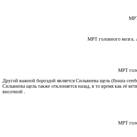
МРТ
МРТ головного мозга. 
МРТ голо
Другой важной бороздой является Сильвиева щель (fissura cerebr
Сильвиева щель также отклоняется назад, в то время как её 
височной .
МРТ голо