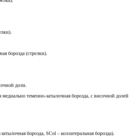
елка).
елки).
ая борозда (стрелки).
сочной доли.
 медиально теменно-затылочная борозда, с височной долей
атылочная борозда, SCol – коллатеральная борозда).