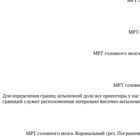
МРТ г
МРТ г
МРТ головного мозга.
МРТ головно
Для определения границ затылочной доли все ориентиры у нас
границей служит расположенная латерально височно-затылочна
МРТ головного мозга. Корональный срез. Пограничны