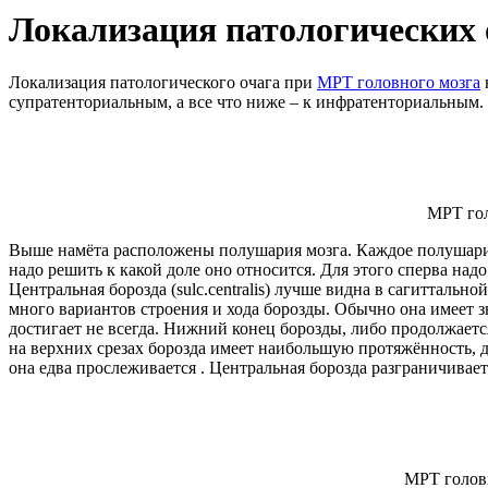
Локализация патологических 
Локализация патологического очага при
МРТ головного мозга
супратенториальным, а все что ниже – к инфратенториальным.
МРТ гол
Выше намёта расположены полушария мозга. Каждое полушария 
надо решить к какой доле оно относится. Для этого сперва на
Центральная борозда (sulc.centralis) лучше видна в сагиттал
много вариантов строения и хода борозды. Обычно она имеет
достигает не всегда. Нижний конец борозды, либо продолжаетс
на верхних срезах борозда имеет наибольшую протяжённость, д
она едва прослеживается . Центральная борозда разграничивае
МРТ головн