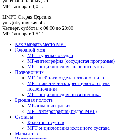
ул. Ивана Черных, 29
МРТ аппарат 1,0 Тл
ЦМРТ Старая Деревня
ул. Дибуновская, 45
Четверг, суббота: с 08:00 до 23:00
МРТ аппарат 1,5 Тл
Как выбрать место МРТ
Головной мозг
МРТ турецкого седла
МР-ангиография (сосудистая программа)
МРТ энциклопедия головного мозга
Позвоночник
МРТ шейного отдела позвоночника
МРТ поясничного-крестцового отдела
позвоночника
МРТ энциклопедия позвоночника
Брюшная полость
МР-холангиография
МРТ-энтерография (гидро-МРТ)
Суставы
Коленный сустав
МРТ энциклопедия коленного сустава
Малый таз