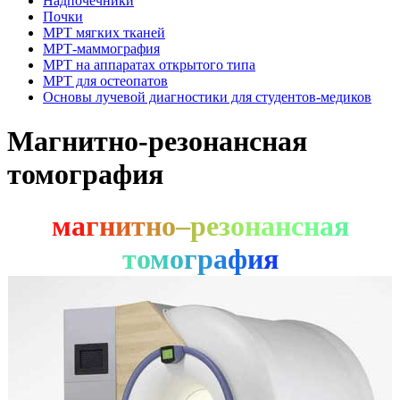
Надпочечники
Почки
МРТ мягких тканей
МРТ-маммография
МРТ на аппаратах открытого типа
МРТ для остеопатов
Основы лучевой диагностики для студентов-медиков
Магнитно-резонансная
томография
м
а
г
н
и
т
н
о
–
р
е
з
о
н
а
н
с
н
а
я
т
о
м
о
г
р
а
ф
и
я