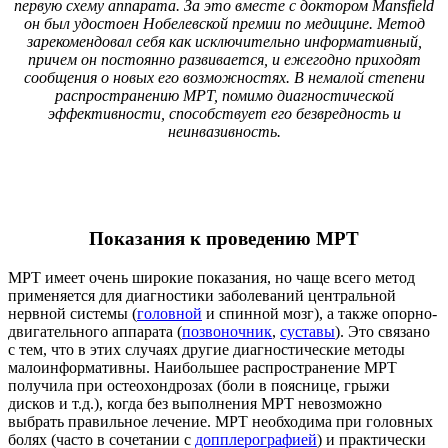
первую схему аппарата. За это вместе с
доктором
Mansfield
он был удостоен Нобелевской премии по медицине. Метод
зарекомендовал себя как исключительно информативный,
причем он постоянно развивается, и ежегодно приходят
сообщения о новых его возможностях. В немалой степени
распространению МРТ, помимо диагностической
эффективности, способствует его безвредность и
неинвазивность.
Показания к проведению МРТ
МРТ имеет очень широкие показания, но чаще всего метод
применяется для диагностики заболеваний центральной
нервной системы (
головной
и спинной мозг), а также опорно-
двигательного аппарата (
позвоночник
,
суставы
). Это связано
с тем, что в этих случаях другие диагностические методы
малоинформативны. Наибольшее распространение МРТ
получила при остеохондрозах (боли в пояснице, грыжи
дисков и т.д.), когда без выполнения МРТ невозможно
выбрать правильное лечение. МРТ необходима при головных
болях (часто в сочетании с
допплерографией
) и практически