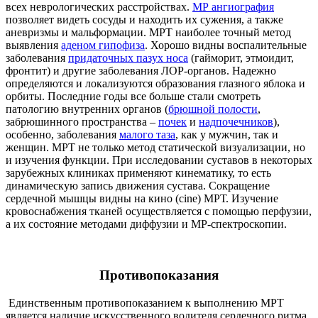
всех неврологических расстройствах.
МР ангиография
позволяет видеть сосуды и находить их сужения, а также
аневризмы и мальформации. МРТ наиболее точный метод
выявления
аденом гипофиза
. Хорошо видны воспалительные
заболевания
придаточных пазух носа
(гайморит, этмоидит,
фронтит) и другие заболевания ЛОР-органов. Надежно
определяются и локализуются образования глазного яблока и
орбиты. Последние годы все больше стали смотреть
патологию внутренних органов (
брюшной полости
,
забрюшинного пространства –
почек
и
надпочечников
),
особенно, заболевания
малого таза
, как у мужчин, так и
женщин.
МРТ не только метод статической визуализации, но
и изучения функции. При исследовании суставов в некоторых
зарубежных клиниках применяют кинематику, то есть
динамическую запись движения сустава. Сокращение
сердечной мышцы видны на кино (
cine)
МРТ. Изучение
кровоснабжения тканей осуществляется с помощью перфузии,
а их состояние методами диффузии и МР-спектроскопии.
Противопоказания
Единственным противопоказанием к выполнению МРТ
является наличие искусственного водителя сердечного ритма