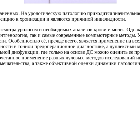
раненных. На урологическую патологию приходится значительная
денцию к хронизации и являются причиной инвалидности.
 осмотра урологом и необходимых анализов крови и мочи. Однак
ентгенология, так и самые современные компьютерные методы. У
и. Особенностью её, прежде всего, является применение на вс
ности в точной предоперационной диагностике, а дуплексный м
ьной дисфункции, где только на основе ДС можно оценить ее п
четанное применение разных лучевых методов исследований име
вмешательства, а также объек­тивной оценки динамики патологи