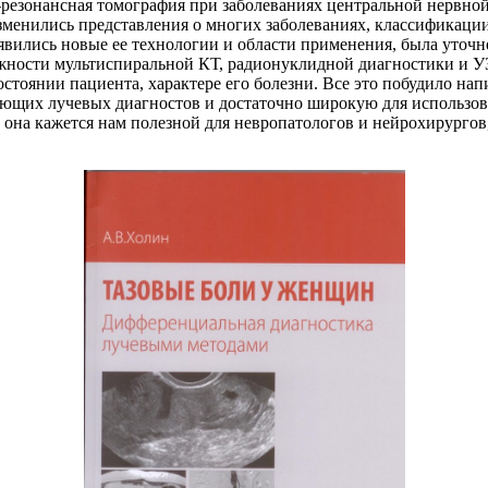
езонансная томография при заболеваниях центральной нервной 
 изменились представления о многих заболеваниях, классификац
явились новые ее технологии и области применения, была уточн
жности мультиспиральной КТ, радионуклидной диагностики и УЗ
состоянии пациента, характере его болезни. Все это побудило 
ающих лучевых диагностов и достаточно широкую для использо
 она кажется нам полезной для невропатологов и нейрохирурго