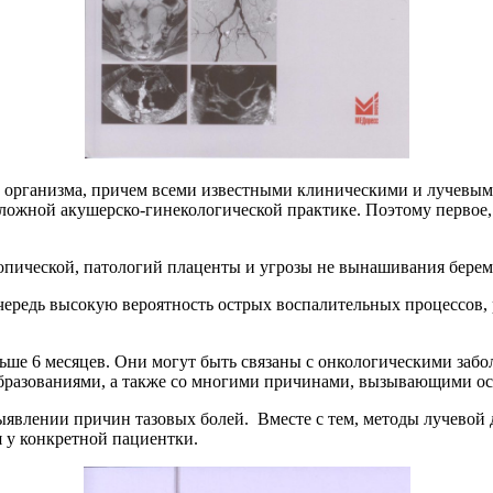
т организма, причем всеми известными клиническими и лучевым
тложной акушерско-гинекологической практике. Поэтому первое,
опической, патологий плаценты и угрозы не вынашивания берем
чередь высокую вероятность острых воспалительных процессов, 
ьше 6 месяцев. Они могут быть связаны с онкологическими забо
бразованиями, а также со многими причинами, вызывающими ос
выявлении причин тазовых болей. Вместе с тем, методы лучево
я у конкретной пациентки.