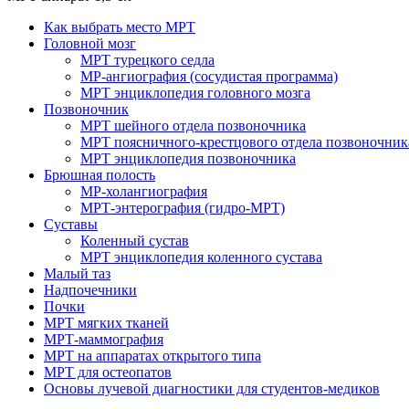
Как выбрать место МРТ
Головной мозг
МРТ турецкого седла
МР-ангиография (сосудистая программа)
МРТ энциклопедия головного мозга
Позвоночник
МРТ шейного отдела позвоночника
МРТ поясничного-крестцового отдела позвоночник
МРТ энциклопедия позвоночника
Брюшная полость
МР-холангиография
МРТ-энтерография (гидро-МРТ)
Суставы
Коленный сустав
МРТ энциклопедия коленного сустава
Малый таз
Надпочечники
Почки
МРТ мягких тканей
МРТ-маммография
МРТ на аппаратах открытого типа
МРТ для остеопатов
Основы лучевой диагностики для студентов-медиков