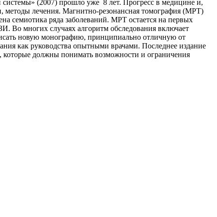
системы» (2007) прошло уже 8 лет. Прогресс в медицине и,
ии, методы лечения. Магнитно-резонансная томография (МРТ)
ена семиотика ряда заболеваний. МРТ остается на первых
И. Во многих случаях алгоритм обследования включает
написать новую монографию, принципиально отличную от
вания как руководства опытными врачами. Последнее издание
в, которые должны понимать возможности и ограничения