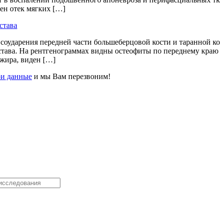
ен отек мягких […]
става
соударения передней части большеберцовой кости и таранной ко
сустава. На рентгенограммах видны остеофиты по переднему кра
 жира, виден […]
ои данные
и мы Вам перезвоним!