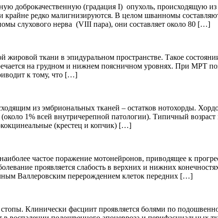
ю доброкачественную (градация I) опухоль, происходящую из
и крайне редко малигнизируются. В целом шванномы составляю
омы слухового нерва (VIII пара), они составляет около 80 […]
 жировой ткани в эпидуральном пространстве. Такое состоянии
ечается на грудном и нижнем поясничном уровнях. При МРТ по
иводит к тому, что […]
сходящим из эмбриональных тканей – остатков нотохорды. Хорд
п (около 1% всей внутричерепной патологии). Типичный возраст
ококцинеальные (крестец и копчик) […]
наиболее частое поражение мотонейронов, приводящее к прогре
олевание проявляется слабость в верхних и нижних конечностях,
ричным Валлеровским перерождением клеток передних […]
топы. Клинически фасциит проявляется болями по подошвенной 
т в воспалении подошвенного апоневроза и перифасциальных тк