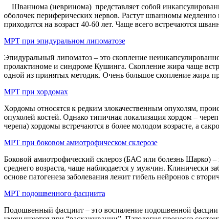
Шваннома (невринома) представляет собой инкапсулированну
оболочек периферических нервов. Растут шванномы медленно 
приходится на возраст 40-60 лет. Чаще всего встречаются шванн
МРТ при эпидуральном липоматозе
Эпидуральный липоматоз – это скопление неинкапсулированной
пролактиноме и синдроме Кушинга. Скопление жира чаще встр
одной из принятых методик. Очень большое скопление жира пр
МРТ при хордомах
Хордомы относятся к редким злокачественным опухолям, прои
опухолей костей. Однако типичная локализация хордом – чере
черепа) хордомы встречаются в более молодом возрасте, а сакр
МРТ при боковом амиотрофическом склерозе
Боковой амиотрофический склероз (БАС или болезнь Шарко) – 
среднего возраста, чаще наблюдается у мужчин. Клинически заб
основе патогенеза заболевания лежит гибель нейронов с вто
МРТ подошвенного фасциита
Подошвенный фасциит – это воспаление подошвенной фасции с
уменьшаются при “расхаживании”. Патология процесса состои