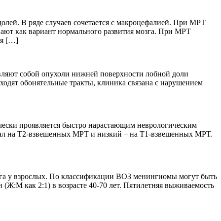
олей. В ряде случаев сочетается с макроцефалией. При МРТ
ивают как вариант нормального развития мозга. При МРТ
я […]
вляют собой опухоли нижней поверхности лобной доли
оходят обонятельные тракты, клиника связана с нарушением
ически проявляется быстро нарастающим неврологическим
нал на Т2-взвешенных МРТ и низкий – на Т1-взвешенных МРТ.
озга у взрослых. По классификации ВОЗ менингиомы могут быть
(Ж:М как 2:1) в возрасте 40-70 лет. Пятилетняя выживаемость