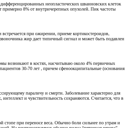
 дифференцированных неопластических шванновских клеток
т примерно 8% от внутричерепных опухолей. Пик частоты
 встречается при ожирении, приеме кортикостероидов,
звоночника жир дает типичный сигнал и может быть подавлен
омы возникают в костях, насчитываю около 4% первичных
 пациентов 30-70 лет , причем сфеноокципитальные (основания
ссирующему параличу и смерти. Заболевание характерно для
 интеллект и чувствительность сохраняются. Считается, что в
стопе при переносе веса. Обычно боли сильнее по утрам и
аней. На рентгенограммах обычно видна “пяточная шпора”.