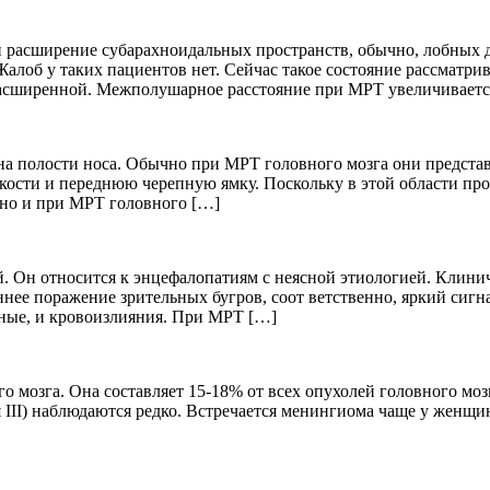
 расширение субарахноидальных пространств, обычно, лобных д
Жалоб у таких пациентов нет. Сейчас такое состояние рассматр
ерасширенной. Межполушарное расстояние при МРТ увеличиваетс
на полости носа. Обычно при МРТ головного мозга они предста
 кости и переднюю черепную ямку. Поскольку в этой области пр
нно и при МРТ головного […]
й. Он относится к энцефалопатиям с неясной этиологией. Клин
нее поражение зрительных бугров, соот ветственно, яркий сиг
рные, и кровоизлияния. При МРТ […]
о мозга. Она составляет 15-18% от всех опухолей головного м
III) наблюдаются редко. Встречается менингиома чаще у женщин 