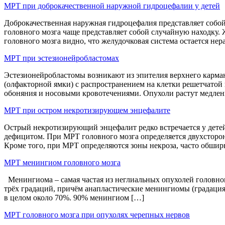
МРТ при доброкачественной наружной гидроцефалии у детей
Доброкачественная наружная гидроцефалия представляет собой
головного мозга чаще представляет собой случайную находку. 
головного мозга видно, что желудочковая система остается н
МРТ при эстезионейробластомах
Эстезионейробластомы возникают из эпителия верхнего карма
(олфакторной ямки) с распространением на клетки решетчатой
обоняния и носовыми кровотечениями. Опухоли растут медле
МРТ при остром некротизирующем энцефалите
Острый некротизирующий энцефалит редко встречается у дете
дефицитом. При МРТ головного мозга определяется двухсторон
Кроме того, при МРТ определяются зоны некроза, часто обши
МРТ менингиом головного мозга
Менингиома – самая частая из неглиальных опухолей головног
трёх градаций, причём анапластические менингиомы (градация 
в целом около 70%. 90% менингиом […]
МРТ головного мозга при опухолях черепных нервов