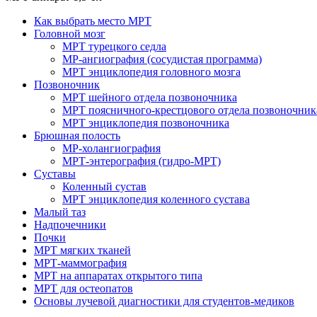
Как выбрать место МРТ
Головной мозг
МРТ турецкого седла
МР-ангиография (сосудистая программа)
МРТ энциклопедия головного мозга
Позвоночник
МРТ шейного отдела позвоночника
МРТ поясничного-крестцового отдела позвоночник
МРТ энциклопедия позвоночника
Брюшная полость
МР-холангиография
МРТ-энтерография (гидро-МРТ)
Суставы
Коленный сустав
МРТ энциклопедия коленного сустава
Малый таз
Надпочечники
Почки
МРТ мягких тканей
МРТ-маммография
МРТ на аппаратах открытого типа
МРТ для остеопатов
Основы лучевой диагностики для студентов-медиков