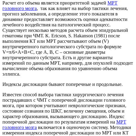
Расчет его объема является приоритетной задачей
МРТ
головного мозга
, так как влияет на выбор тактики лечения,
прогноз заболевания, а определение этого показателя в
динамике предоставляет возможность оценки адекватности
лечебного воздействия на патологический процесс.
Существует несколько методов расчета объем эпидуральной
гематомы при ЧМТ. K. Ericson, S. Hakanson (1981) после
выполнения КТ или МРТ рассчитывают объем (V)
внутричерепного патологического субстрата по формуле
V=π/6×А×В×С, где А, В, С – основные диаметры
внутричерепного субстрата. Есть и другие варианты
измерений по данным МРТ, например, для опухолей подходит
вычисление объема образования по уравнению объема
эллипса.
Индексы дислокации бывают поперечные и продольные.
Известен способ выбора тактики хирургического лечения
пострадавших с ЧМТ с поперечной дислокации головного
мозга, при котором учитывают неврологические признаки,
состояние сознания по ШКГ, величину смещения, объем и
характер образования, вызывающего дислокацию. Индекс
поперечной дислокации по результатам измерений на
МРТ
головного мозга
включается в оценочную систему. Методики
измерения индекса поперечной дислокации по МРТ или КТ