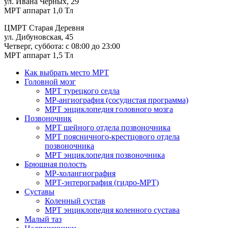
ул. Ивана Черных, 29
МРТ аппарат 1,0 Тл
ЦМРТ Старая Деревня
ул. Дибуновская, 45
Четверг, суббота: с 08:00 до 23:00
МРТ аппарат 1,5 Тл
Как выбрать место МРТ
Головной мозг
МРТ турецкого седла
МР-ангиография (сосудистая программа)
МРТ энциклопедия головного мозга
Позвоночник
МРТ шейного отдела позвоночника
МРТ поясничного-крестцового отдела
позвоночника
МРТ энциклопедия позвоночника
Брюшная полость
МР-холангиография
МРТ-энтерография (гидро-МРТ)
Суставы
Коленный сустав
МРТ энциклопедия коленного сустава
Малый таз