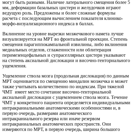
могут быть разными. Наличие латерального смещения более 5
мм, деформации базальных цистерн и желудочков играют
ведущую роль. Предложены и более сложные формулы
расчета с последующим вычислением показателя клинико-
морфо-визуализационного индекса в баллах.
Вклинение на уровне вырезки мозжечкового намета лучше
визуализируется на МРТ во фронтальной проекции. Степень
смещения парагиппокампальной извилины, либо вклинения
медиальных отделов, сглаженности или облитерация
перимезенцефальных и супраселлярных цистерн указывают
на степень аксиальной дислокации и височно-тенториального
ущемления.
Ущемление ствола мозга (продольная дислокация) по данным
МРТ оценивается по смещению миндалин мозжечка и может
также учитывать количественно по индексам. При тяжелой
ЧМТ имеет место сочетание височно-тенториальной
аксиальной дислокации с ущемлением ствола мозга. Течение
ЧМТ у конкретного пациента определяется индивидуальными
интракраниальными анатомическими особенностями и, в
первую очередь, размерами анатомического
интракраниального резерва или иначе резервом
интракраниальных анатомических пространств. Они
измеряются по МРТ, в первую очередь, ширина большого