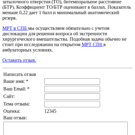
затылочного отверстия (ТО), битемпоральное расстояние
(БТР). Коэффициент ТО/БТР оценивают в баллах. Показатель
меньше 0,22 дает 1 балл и минимальный анатомический
резерв.
МРТ в СПБ
мы осуществляем обязательно с учетом
дислокации для решения вопроса об экстренности
хирургического вмешательства. Подобная задача обычно не
стоит при исследовании на открытом
МРТ СПб
в
амбулаторных условиях.
Оставить отзыв.
Написать отзыв
Ваше имя: *
Ваш Email: *
Сайт:
Тема отзыва:
Оценка:
1
2
3
4
5
Ваш отзыв: