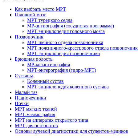
Как выбрать место МРТ
Головной мозг
МРТ турецкого седла
МР-ангиография (сосудистая программа)
МРТ энциклопедия головного мозга
Позвоночник
МРТ шейного отдела позвоночника
МРТ поясничного-крестцового отдела позвоночник
МРТ энциклопедия позвоночника
Брюшная полость
МР-холангиография
МРТ-энтерография (гидро-МРТ)
Суставы
Коленный сустав
МРТ энциклопедия коленного сустава
Малый таз
Надпочечники
Почки
МРТ мягких тканей
МРТ-маммография
МРТ на аппаратах открытого типа
МРТ для остеопатов
Основы лучевой диагностики для студентов-медиков