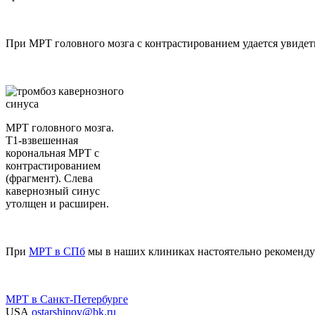
При МРТ головного мозга с контрастированием удается увидет
МРТ головного мозга.
Т1-взвешенная
корональная МРТ с
контрастированием
(фрагмент). Слева
кавернозный синус
утолщен и расширен.
При
МРТ в СПб
мы в наших клиниках настоятельно рекомендуе
МРТ в Санкт-Петербурге
USA
ostarshinov@bk.ru