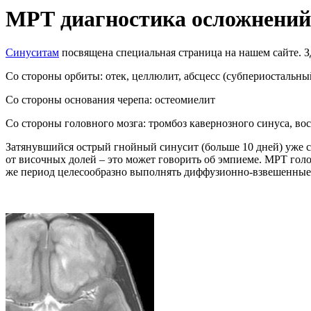
МРТ диагностика осложнений 
Синуситам
посвящена специальная страница на нашем сайте. 
Со стороны орбиты: отек, целлюлит, абсцесс (субпериостальн
Со стороны основания черепа: остеомиелит
Со стороны головного мозга: тромбоз кавернозного синуса, вос
Затянувшийся острый гнойный синусит (больше 10 дней) уже 
от височных долей – это может говорить об эмпиеме. МРТ гол
же период целесообразно выполнять диффузионно-взвешенные 