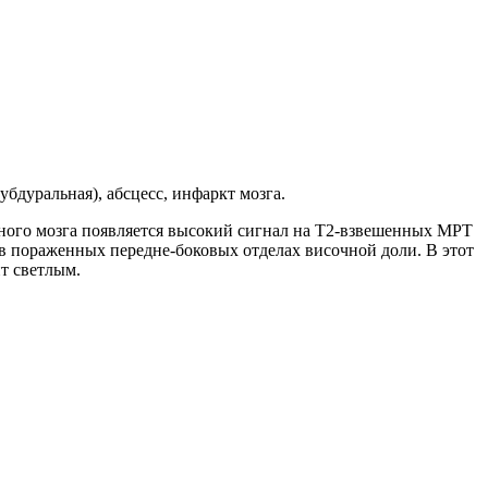
бдуральная), абсцесс, инфаркт мозга.
ного мозга появляется высокий сигнал на Т2-взвешенных МРТ
в пораженных передне-боковых отделах височной доли. В этот
т светлым.